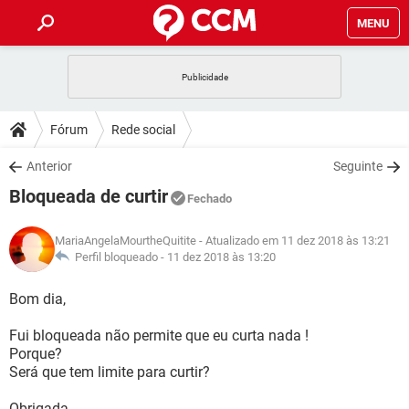
MENU
INÍCIO
JOGOS
WHATSAPP
DICAS
Fórum
Rede social
CELULAR
FACEBOOK
JOGOS
WHATSAPP
DOWNLOADS
Anterior
Seguinte
OUTLOOK
EXCEL
CELULAR
FACEBOOK
Bloqueada de curtir
INSTAGRAM
JOGOS
GMAIL
WHATSAPP
Fechado
FÓRUM
OUTLOOK
EXCEL
GUIA DE COMPRAS
CELULAR
FACEBOOK
MariaAngelaMourtheQuitite
- Atualizado em 11 dez 2018 às 13:21
INSTAGRAM
JOGOS
GMAIL
WHATSAPP
GLOSSÁRIO
Perfil bloqueado -
11 dez 2018 às 13:20
OUTLOOK
EXCEL
GUIA DE COMPRAS
CELULAR
FACEBOOK
INSTAGRAM
JOGOS
GMAIL
WHATSAPP
Bom dia,
OUTLOOK
EXCEL
GUIA DE COMPRAS
CELULAR
FACEBOOK
Fui bloqueada não permite que eu curta nada !
INSTAGRAM
GMAIL
Porque?
OUTLOOK
EXCEL
GUIA DE COMPRAS
Será que tem limite para curtir?
INSTAGRAM
GMAIL
Obrigada