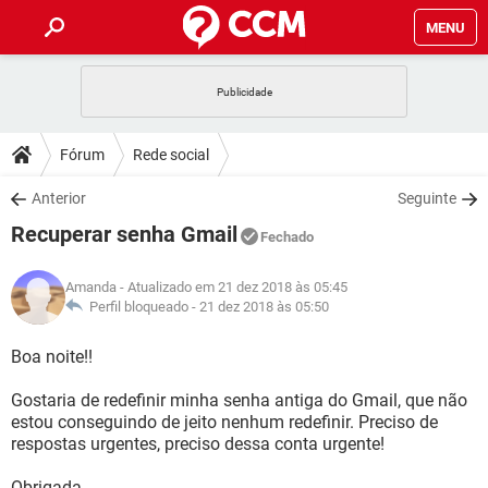
MENU
INÍCIO
JOGOS
WHATSAPP
DICAS
Fórum
Rede social
CELULAR
FACEBOOK
JOGOS
WHATSAPP
DOWNLOADS
Anterior
Seguinte
OUTLOOK
EXCEL
CELULAR
FACEBOOK
Recuperar senha Gmail
INSTAGRAM
JOGOS
GMAIL
WHATSAPP
Fechado
FÓRUM
OUTLOOK
EXCEL
GUIA DE COMPRAS
CELULAR
FACEBOOK
Amanda
- Atualizado em 21 dez 2018 às 05:45
INSTAGRAM
JOGOS
GMAIL
WHATSAPP
GLOSSÁRIO
Perfil bloqueado -
21 dez 2018 às 05:50
OUTLOOK
EXCEL
GUIA DE COMPRAS
CELULAR
FACEBOOK
INSTAGRAM
JOGOS
GMAIL
WHATSAPP
Boa noite!!
OUTLOOK
EXCEL
GUIA DE COMPRAS
CELULAR
FACEBOOK
Gostaria de redefinir minha senha antiga do Gmail, que não
INSTAGRAM
GMAIL
estou conseguindo de jeito nenhum redefinir. Preciso de
OUTLOOK
EXCEL
GUIA DE COMPRAS
respostas urgentes, preciso dessa conta urgente!
INSTAGRAM
GMAIL
Obrigada