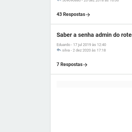
509090880
-
20 dez 2018 às 16:06
43 Respostas
Saber a senha admin do ro
Eduardo
-
17 jul 2019 às 12:40
silva
-
2 dez 2020 às 17:18
7 Respostas