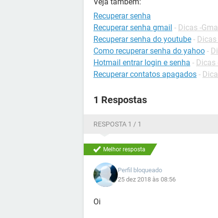
Veja também:
Recuperar senha
Recuperar senha gmail
-
Dicas -Gma
Recuperar senha do youtube
-
Dicas
Como recuperar senha do yahoo
-
Di
Hotmail entrar login e senha
-
Dicas 
Recuperar contatos apagados
-
Dica
1 Respostas
RESPOSTA 1 / 1
Melhor resposta
Perfil bloqueado
25 dez 2018 às 08:56
Oi