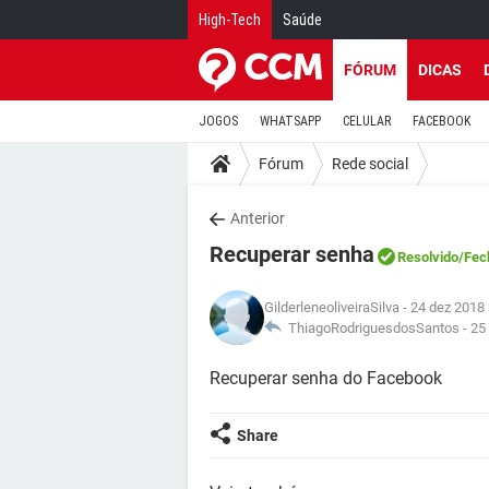
High-Tech
Saúde
FÓRUM
DICAS
JOGOS
WHATSAPP
CELULAR
FACEBOOK
Fórum
Rede social
Anterior
Recuperar senha
Resolvido
/Fec
GilderleneoliveiraSilva
- 24 dez 2018
ThiagoRodriguesdosSantos -
25
Recuperar senha do Facebook
Share