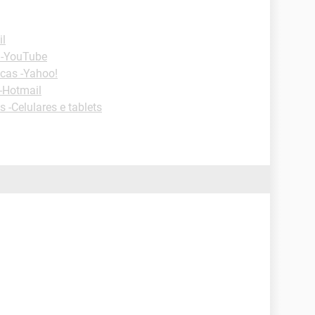
il
 -YouTube
cas -Yahoo!
-Hotmail
s -Celulares e tablets