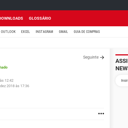
DOWNLOADS
GLOSSÁRIO
OUTLOOK
EXCEL
INSTAGRAM
GMAIL
GUIA DE COMPRAS
Seguinte
ASS
NEW
hado
 às 12:42
 dez 2018 às 17:36