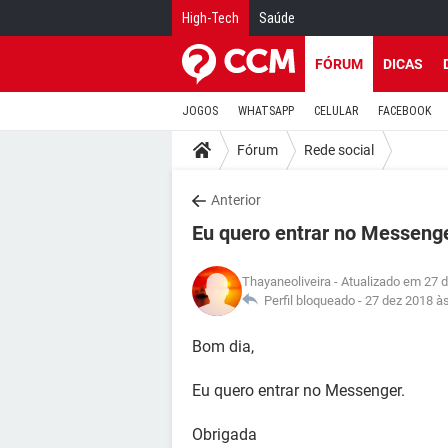
High-Tech
Saúde
FÓRUM
DICAS
JOGOS
WHATSAPP
CELULAR
FACEBOOK
Fórum
Rede social
Anterior
Eu quero entrar no Messeng
Thayaneoliveira
- Atualizado em 27 
Perfil bloqueado -
27 dez 2018 à
Bom dia,
Eu quero entrar no Messenger.
Obrigada