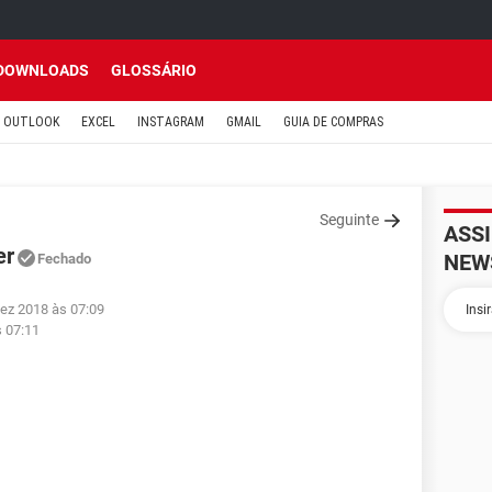
DOWNLOADS
GLOSSÁRIO
OUTLOOK
EXCEL
INSTAGRAM
GMAIL
GUIA DE COMPRAS
Seguinte
ASS
er
NEW
Fechado
dez 2018 às 07:09
s 07:11