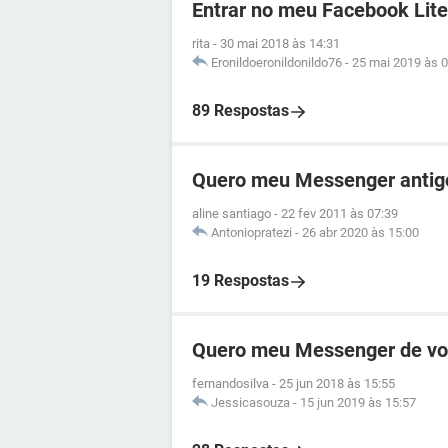
Entrar no meu Facebook Lite
rita
-
30 mai 2018 às 14:31
Eronildoeronildonildo76
-
25 mai 2019 às 0
89 Respostas
Quero meu Messenger antig
aline santiago
-
22 fev 2011 às 07:39
Antoniopratezi
-
26 abr 2020 às 15:00
19 Respostas
Quero meu Messenger de vo
fernandosilva
-
25 jun 2018 às 15:55
Jessicasouza
-
15 jun 2019 às 15:57