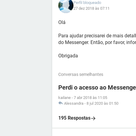
Perfil bloqueado
27 dez 2018 às 07:11
Olá
Para ajudar precisarei de mais deta
do Messenger. Então, por favor, inf
Obrigada
Conversas semelhantes
Perdi o acesso ao Messenge
kailane
-
7 abr 2018 às 11:05
Alessandra
-
8 jul 2020 às 01:50
195 Respostas