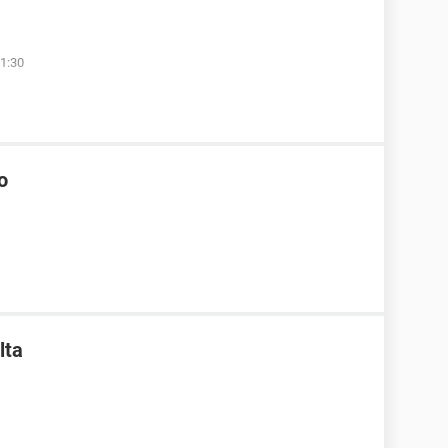
1:30
o
lta