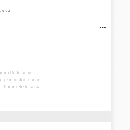
78.99
l
órum Rede social
agens instantâneas
✓
-
Fórum Rede social