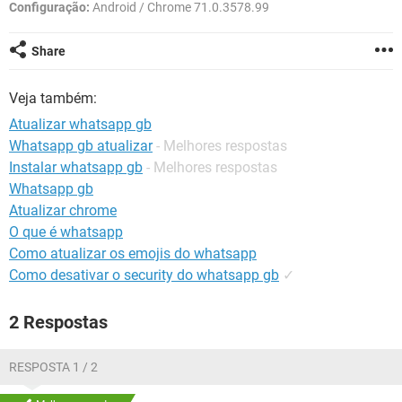
GUIA DE COMPRAS
Configuração:
Android / Chrome 71.0.3578.99
Share
Veja também:
Atualizar whatsapp gb
Whatsapp gb atualizar
- Melhores respostas
Instalar whatsapp gb
- Melhores respostas
Whatsapp gb
Atualizar chrome
O que é whatsapp
Como atualizar os emojis do whatsapp
Como desativar o security do whatsapp gb
✓
2 Respostas
RESPOSTA 1 / 2