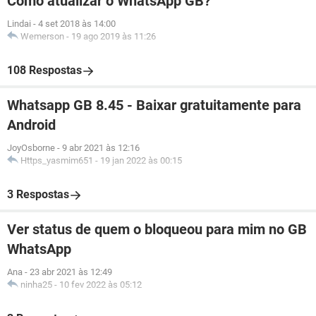
Como atualizar o WhatsApp GB?
Lindai
-
4 set 2018 às 14:00
Wemerson
-
19 ago 2019 às 11:26
108 Respostas
Whatsapp GB 8.45 - Baixar gratuitamente para
Android
JoyOsborne
-
9 abr 2021 às 12:16
Https_yasmim651
-
19 jan 2022 às 00:15
3 Respostas
Ver status de quem o bloqueou para mim no GB
WhatsApp
Ana
-
23 abr 2021 às 12:49
ninha25
-
10 fev 2022 às 05:12