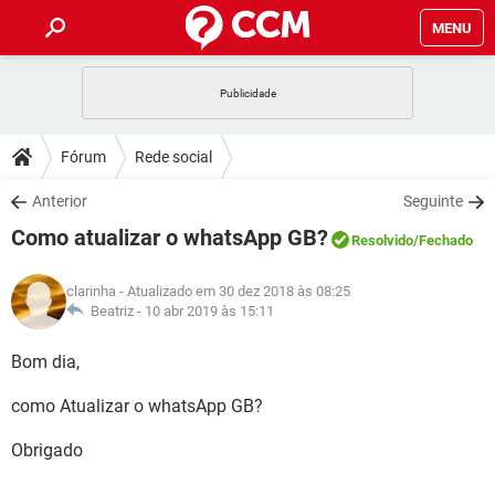
MENU
INÍCIO
JOGOS
WHATSAPP
DICAS
Fórum
Rede social
CELULAR
FACEBOOK
JOGOS
WHATSAPP
DOWNLOADS
Anterior
Seguinte
OUTLOOK
EXCEL
CELULAR
FACEBOOK
Como atualizar o whatsApp GB?
INSTAGRAM
JOGOS
GMAIL
WHATSAPP
Resolvido
/Fechado
FÓRUM
OUTLOOK
EXCEL
GUIA DE COMPRAS
CELULAR
FACEBOOK
clarinha
- Atualizado em 30 dez 2018 às 08:25
INSTAGRAM
JOGOS
GMAIL
WHATSAPP
GLOSSÁRIO
Beatriz -
10 abr 2019 às 15:11
OUTLOOK
EXCEL
GUIA DE COMPRAS
CELULAR
FACEBOOK
INSTAGRAM
JOGOS
GMAIL
WHATSAPP
Bom dia,
OUTLOOK
EXCEL
GUIA DE COMPRAS
CELULAR
FACEBOOK
como Atualizar o whatsApp GB?
INSTAGRAM
GMAIL
OUTLOOK
EXCEL
GUIA DE COMPRAS
Obrigado
INSTAGRAM
GMAIL