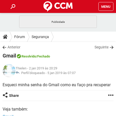
MENU
INÍCIO
JOGOS
WHATSAPP
DICAS
Fórum
Segurança
CELULAR
FACEBOOK
JOGOS
WHATSAPP
DOWNLOADS
Anterior
Seguinte
OUTLOOK
EXCEL
CELULAR
FACEBOOK
Gmail
INSTAGRAM
JOGOS
GMAIL
WHATSAPP
Resolvido
/Fechado
FÓRUM
OUTLOOK
EXCEL
GUIA DE COMPRAS
CELULAR
FACEBOOK
Thielen
- 2 jan 2019 às 20:29
INSTAGRAM
JOGOS
GMAIL
WHATSAPP
GLOSSÁRIO
Perfil bloqueado -
5 jan 2019 às 07:07
OUTLOOK
EXCEL
GUIA DE COMPRAS
CELULAR
FACEBOOK
INSTAGRAM
JOGOS
GMAIL
WHATSAPP
Esqueci minha senha do Gmail como eu faço pra recuperar
OUTLOOK
EXCEL
GUIA DE COMPRAS
CELULAR
FACEBOOK
Share
INSTAGRAM
GMAIL
OUTLOOK
EXCEL
GUIA DE COMPRAS
Veja também:
INSTAGRAM
GMAIL