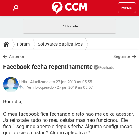
MENU
INÍCIO
JOGOS
WHATSAPP
DICAS
Fórum
Softwares e aplicativos
CELULAR
FACEBOOK
JOGOS
WHATSAPP
DOWNLOADS
Anterior
Seguinte
OUTLOOK
EXCEL
CELULAR
FACEBOOK
Facebook fecha repentinamente
INSTAGRAM
JOGOS
GMAIL
WHATSAPP
Fechado
FÓRUM
OUTLOOK
EXCEL
GUIA DE COMPRAS
CELULAR
FACEBOOK
Lidia
- Atualizado em 27 jan 2019 às 05:55
INSTAGRAM
JOGOS
GMAIL
WHATSAPP
GLOSSÁRIO
Perfil bloqueado -
27 jan 2019 às 05:57
OUTLOOK
EXCEL
GUIA DE COMPRAS
CELULAR
FACEBOOK
INSTAGRAM
JOGOS
GMAIL
WHATSAPP
Bom dia,
OUTLOOK
EXCEL
GUIA DE COMPRAS
CELULAR
FACEBOOK
O meu facebook fica fechando direto nao me deixa acessar.
INSTAGRAM
GMAIL
Ja reinstalei tudo no meu celular mas nao funcionou. Ele
OUTLOOK
EXCEL
GUIA DE COMPRAS
fica 1 segundo aberto e depois fecha.Alguma configuracao
INSTAGRAM
GMAIL
que preciso ajustar ? Algum aplicativo ?