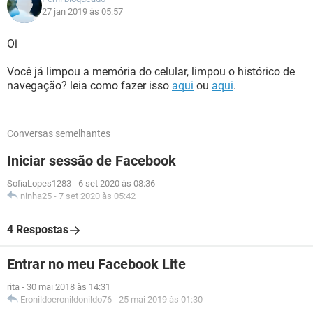
27 jan 2019 às 05:57
Oi
Você já limpou a memória do celular, limpou o histórico de
navegação? leia como fazer isso
aqui
ou
aqui
.
Conversas semelhantes
Iniciar sessão de Facebook
SofiaLopes1283
-
6 set 2020 às 08:36
ninha25
-
7 set 2020 às 05:42
4 Respostas
Entrar no meu Facebook Lite
rita
-
30 mai 2018 às 14:31
Eronildoeronildonildo76
-
25 mai 2019 às 01:30