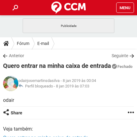
MENU
INÍCIO
JOGOS
WHATSAPP
DICAS
Fórum
E-mail
CELULAR
FACEBOOK
JOGOS
WHATSAPP
DOWNLOADS
Anterior
Seguinte
OUTLOOK
EXCEL
CELULAR
FACEBOOK
Quero entrar na minha caixa de entrada
INSTAGRAM
JOGOS
GMAIL
WHATSAPP
Fechado
FÓRUM
OUTLOOK
EXCEL
GUIA DE COMPRAS
CELULAR
FACEBOOK
odairjosemartinsdasilva
- 8 jan 2019 às 00:04
INSTAGRAM
JOGOS
GMAIL
WHATSAPP
GLOSSÁRIO
Perfil bloqueado -
8 jan 2019 às 07:03
OUTLOOK
EXCEL
GUIA DE COMPRAS
CELULAR
FACEBOOK
INSTAGRAM
JOGOS
GMAIL
WHATSAPP
odair
OUTLOOK
EXCEL
GUIA DE COMPRAS
CELULAR
FACEBOOK
Share
INSTAGRAM
GMAIL
OUTLOOK
EXCEL
GUIA DE COMPRAS
Veja também:
INSTAGRAM
GMAIL