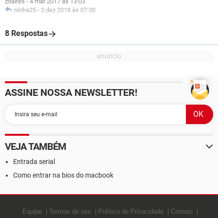
zoaires
-
4 mar 2017 às 13:03
ninha25
-
2 dez 2018 às 07:30
8 Respostas
ASSINE NOSSA NEWSLETTER!
VEJA TAMBÉM
Entrada serial
Como entrar na bios do macbook
Equipe
Termos de uso
Política de Privacidade
Contato