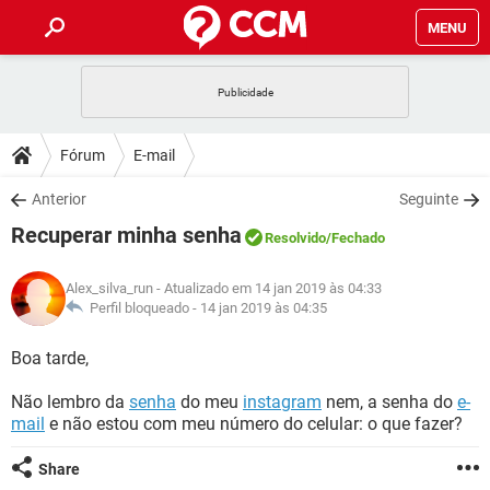
MENU
INÍCIO
JOGOS
WHATSAPP
DICAS
Fórum
E-mail
CELULAR
FACEBOOK
JOGOS
WHATSAPP
DOWNLOADS
Anterior
Seguinte
OUTLOOK
EXCEL
CELULAR
FACEBOOK
Recuperar minha senha
INSTAGRAM
JOGOS
GMAIL
WHATSAPP
Resolvido
/Fechado
FÓRUM
OUTLOOK
EXCEL
GUIA DE COMPRAS
CELULAR
FACEBOOK
Alex_silva_run
- Atualizado em 14 jan 2019 às 04:33
INSTAGRAM
JOGOS
GMAIL
WHATSAPP
GLOSSÁRIO
Perfil bloqueado -
14 jan 2019 às 04:35
OUTLOOK
EXCEL
GUIA DE COMPRAS
CELULAR
FACEBOOK
INSTAGRAM
JOGOS
GMAIL
WHATSAPP
Boa tarde,
OUTLOOK
EXCEL
GUIA DE COMPRAS
CELULAR
FACEBOOK
Não lembro da
senha
do meu
instagram
nem, a senha do
e-
INSTAGRAM
GMAIL
mail
e não estou com meu número do celular: o que fazer?
OUTLOOK
EXCEL
GUIA DE COMPRAS
INSTAGRAM
GMAIL
Share