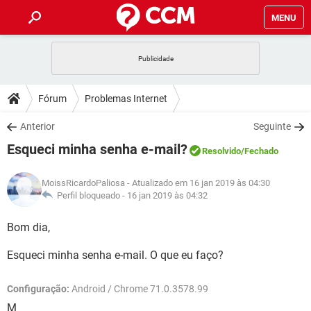
MENU
INÍCIO
JOGOS
WHATSAPP
DICAS
Fórum
Problemas Internet
CELULAR
FACEBOOK
JOGOS
WHATSAPP
DOWNLOADS
Anterior
Seguinte
OUTLOOK
EXCEL
CELULAR
FACEBOOK
Esqueci minha senha e-mail?
INSTAGRAM
JOGOS
GMAIL
WHATSAPP
Resolvido
/Fechado
FÓRUM
OUTLOOK
EXCEL
GUIA DE COMPRAS
CELULAR
FACEBOOK
MoissRicardoPaliosa
- Atualizado em 16 jan 2019 às 04:30
INSTAGRAM
JOGOS
GMAIL
WHATSAPP
GLOSSÁRIO
Perfil bloqueado -
16 jan 2019 às 04:32
OUTLOOK
EXCEL
GUIA DE COMPRAS
CELULAR
FACEBOOK
INSTAGRAM
JOGOS
GMAIL
WHATSAPP
Bom dia,
OUTLOOK
EXCEL
GUIA DE COMPRAS
CELULAR
FACEBOOK
Esqueci minha senha e-mail. O que eu faço?
INSTAGRAM
GMAIL
OUTLOOK
EXCEL
GUIA DE COMPRAS
Configuração:
Android / Chrome 71.0.3578.99
INSTAGRAM
GMAIL
M