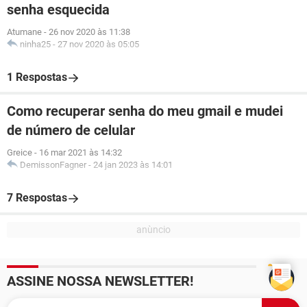
senha esquecida
Atumane
-
26 nov 2020 às 11:38
ninha25
-
27 nov 2020 às 05:05
1 Respostas
Como recuperar senha do meu gmail e mudei
de número de celular
Greice
-
16 mar 2021 às 14:32
DemissonFagner
-
24 jan 2023 às 14:01
7 Respostas
ASSINE NOSSA NEWSLETTER!