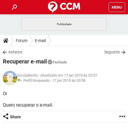
MENU
INÍCIO
JOGOS
WHATSAPP
DICAS
Fórum
E-mail
CELULAR
FACEBOOK
JOGOS
WHATSAPP
DOWNLOADS
Anterior
Seguinte
OUTLOOK
EXCEL
CELULAR
FACEBOOK
Recuperar e-mail
INSTAGRAM
JOGOS
GMAIL
WHATSAPP
Fechado
FÓRUM
OUTLOOK
EXCEL
GUIA DE COMPRAS
CELULAR
FACEBOOK
EscolaBento
- Atualizado em 17 jan 2019 às 03:57
INSTAGRAM
JOGOS
GMAIL
WHATSAPP
GLOSSÁRIO
Perfil bloqueado -
17 jan 2019 às 03:58
OUTLOOK
EXCEL
GUIA DE COMPRAS
CELULAR
FACEBOOK
INSTAGRAM
JOGOS
GMAIL
WHATSAPP
Oi
OUTLOOK
EXCEL
GUIA DE COMPRAS
CELULAR
FACEBOOK
Quero recuperar o e-mail.
INSTAGRAM
GMAIL
OUTLOOK
EXCEL
GUIA DE COMPRAS
Share
INSTAGRAM
GMAIL