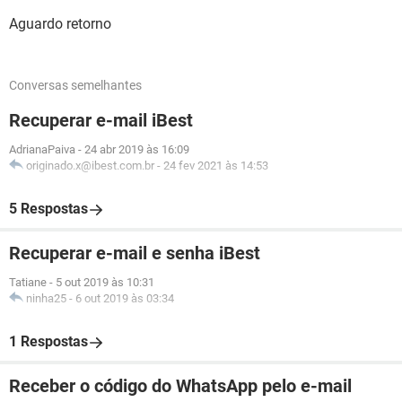
Aguardo retorno
Conversas semelhantes
Recuperar e-mail iBest
AdrianaPaiva
-
24 abr 2019 às 16:09
originado.x@ibest.com.br
-
24 fev 2021 às 14:53
5 Respostas
Recuperar e-mail e senha iBest
Tatiane
-
5 out 2019 às 10:31
ninha25
-
6 out 2019 às 03:34
1 Respostas
Receber o código do WhatsApp pelo e-mail