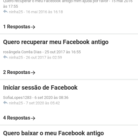
Quero recuperar o meu Facebook antigo mim ajuda por favor
-
15 mai 2016
às 17:55
ninha25
-
16 mai 2016 às 16:18
1 Respostas
Quero recuperar meu Facebook antigo
rosângela Corrêa Dias
-
25 out 2017 às 16:55
ninha25
-
26 out 2017 às 02:59
2 Respostas
Iniciar sessão de Facebook
SofiaLopes1283
-
6 set 2020 às 08:36
ninha25
-
7 set 2020 às 05:42
4 Respostas
Quero baixar o meu Facebook antigo