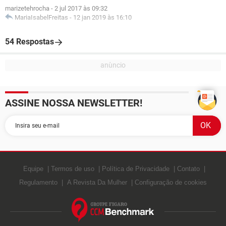
marizetehrocha
-
2 jul 2017 às 09:32
MariaIsabelFreitas
-
12 jan 2019 às 16:10
54 Respostas
ASSINE NOSSA NEWSLETTER!
Equipe
Termos de uso
Política de Privacidade
Contato
Regulamento
A Revista Da Mulher
Configuração de cookies