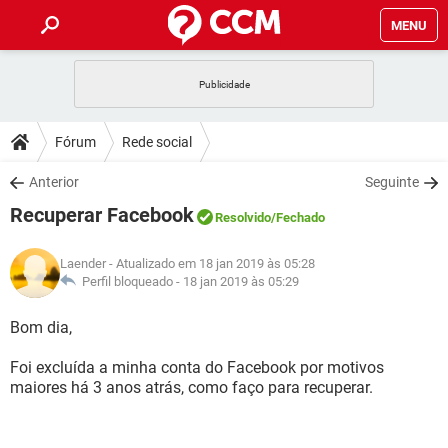
MENU
INÍCIO
JOGOS
WHATSAPP
DICAS
Fórum
Rede social
CELULAR
FACEBOOK
JOGOS
WHATSAPP
DOWNLOADS
Anterior
Seguinte
OUTLOOK
EXCEL
CELULAR
FACEBOOK
Recuperar Facebook
INSTAGRAM
JOGOS
GMAIL
WHATSAPP
Resolvido
/Fechado
FÓRUM
OUTLOOK
EXCEL
GUIA DE COMPRAS
CELULAR
FACEBOOK
Laender
- Atualizado em 18 jan 2019 às 05:28
INSTAGRAM
JOGOS
GMAIL
WHATSAPP
GLOSSÁRIO
Perfil bloqueado -
18 jan 2019 às 05:29
OUTLOOK
EXCEL
GUIA DE COMPRAS
CELULAR
FACEBOOK
INSTAGRAM
JOGOS
GMAIL
WHATSAPP
Bom dia,
OUTLOOK
EXCEL
GUIA DE COMPRAS
CELULAR
FACEBOOK
Foi excluída a minha conta do Facebook por motivos
INSTAGRAM
GMAIL
maiores há 3 anos atrás, como faço para recuperar.
OUTLOOK
EXCEL
GUIA DE COMPRAS
INSTAGRAM
GMAIL