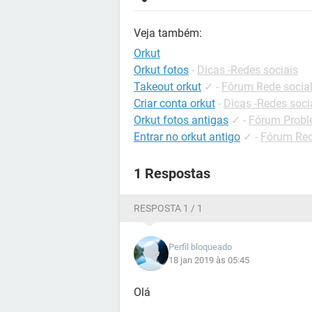
Veja também:
Orkut
Orkut fotos
-
Dicas -Redes sociais
Takeout orkut
✓
-
Fórum Rede socia
Criar conta orkut
-
Dicas -Redes soci
Orkut fotos antigas
✓
-
Fórum Probl
Entrar no orkut antigo
✓
-
Fórum Red
1 Respostas
RESPOSTA 1 / 1
Perfil bloqueado
18 jan 2019 às 05:45
Olá