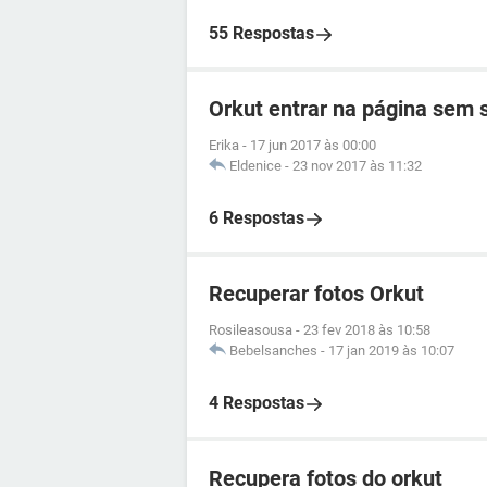
55 Respostas
Orkut entrar na página sem
Erika
-
17 jun 2017 às 00:00
Eldenice
-
23 nov 2017 às 11:32
6 Respostas
Recuperar fotos Orkut
Rosileasousa
-
23 fev 2018 às 10:58
Bebelsanches
-
17 jan 2019 às 10:07
4 Respostas
Recupera fotos do orkut