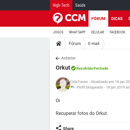
High-Tech
Saúde
FÓRUM
DICAS
JOGOS
WHATSAPP
CELULAR
FACEBOOK
Fórum
E-mail
Anterior
Orkut
Resolvido
/Fechado
CidaTorres
- Atualizado em 18 jan 2
Perfil bloqueado -
18 jan 2019 às
Oi
Recuperar fotos do Orkut.
Share