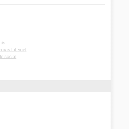
l
ais
emas Internet
e social