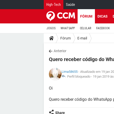
High-Tech
Saúde
FÓRUM
DICAS
JOGOS
WHATSAPP
CELULAR
FACEBOOK
Fórum
E-mail
Anterior
Quero receber código do Wh
Lima58655
- Atualizado em 19 jan 2
Perfil bloqueado -
19 jan 2019 às
Oi
Quero receber código do WhatsApp 
Share