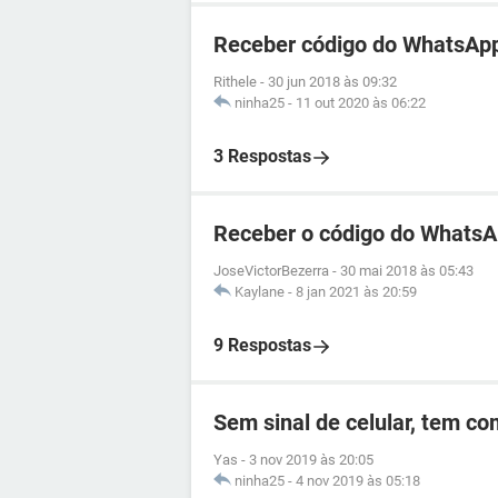
Receber código do WhatsApp
Rithele
-
30 jun 2018 às 09:32
ninha25
-
11 out 2020 às 06:22
3 Respostas
Receber o código do WhatsA
JoseVictorBezerra
-
30 mai 2018 às 05:43
Kaylane
-
8 jan 2021 às 20:59
9 Respostas
Sem sinal de celular, tem c
Yas
-
3 nov 2019 às 20:05
ninha25
-
4 nov 2019 às 05:18