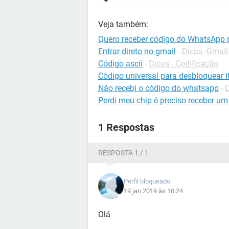
Veja também:
Quero receber código do WhatsApp 
Entrar direto no gmail
-
Dicas -Gmail
Código ascii
-
Dicas - Codificação
Código universal para desbloquear it
Não recebi o código do whatsapp
-
Perdi meu chip é preciso receber um
1 Respostas
RESPOSTA 1 / 1
Perfil bloqueado
19 jan 2019 às 10:24
Olá