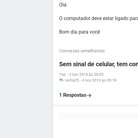
Olá
O computador deve estar ligado para
Bom dia para você
Conversas semelhantes
Sem sinal de celular, tem c
Yas
-
3 nov 2019 às 20:05
ninha25
-
4 nov 2019 às 05:18
1 Respostas