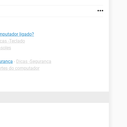
mputador ligado?
cas -Teclado
nsoles
urança
-
Dicas -Segurança
artes do computador