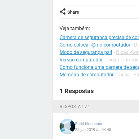
Share
Veja também:
Câmera de segurança precisa de co
Como colocar @ no computador
-
Di
Modo de segurança ps4
-
Dicas -Co
Versao computador
-
Dicas -Chrome
Como funciona uma camera de seg
Memória de computador
-
Dicas - P
1 Respostas
RESPOSTA 1 / 1
Perfil bloqueado
25 jan 2019 às 04:45