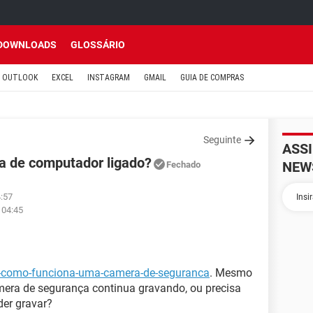
DOWNLOADS
GLOSSÁRIO
OUTLOOK
EXCEL
INSTAGRAM
GMAIL
GUIA DE COMPRAS
Seguinte
ASS
a de computador ligado?
NEW
Fechado
4:57
 04:45
6-como-funciona-uma-camera-de-seguranca
. Mesmo
era de segurança continua gravando, ou precisa
der gravar?