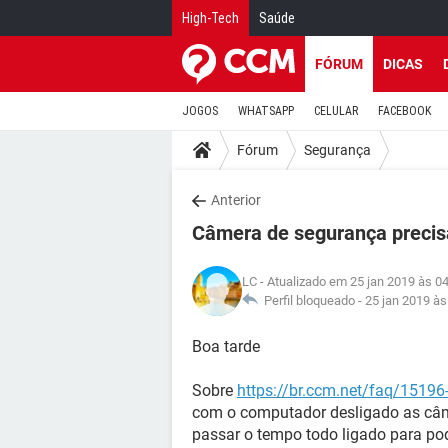
High-Tech
Saúde
FÓRUM
DICAS
JOGOS
WHATSAPP
CELULAR
FACEBOOK
Fórum
Segurança
Anterior
Câmera de segurança precis
LC
- Atualizado em 25 jan 2019 às 0
Perfil bloqueado -
25 jan 2019 às
Boa tarde
Sobre
https://br.ccm.net/faq/1519
com o computador desligado as câm
passar o tempo todo ligado para po