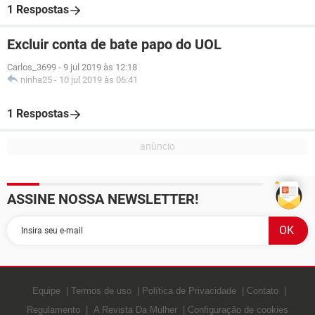
1 Respostas
Excluir conta de bate papo do UOL
Carlos_3699
-
9 jul 2019 às 12:18
ninha25
-
10 jul 2019 às 06:41
1 Respostas
ASSINE NOSSA NEWSLETTER!
Equipe
Termos de uso
Política de Privacidade
Contato
Regulamento
A Revista Da Mulher
Configuração de cookies