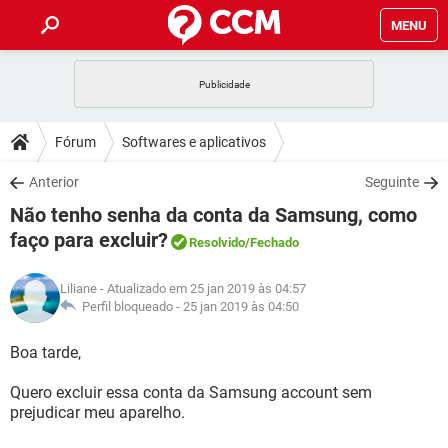
MENU
INÍCIO
JOGOS
WHATSAPP
DICAS
Fórum
Softwares e aplicativos
CELULAR
FACEBOOK
JOGOS
WHATSAPP
DOWNLOADS
Anterior
Seguinte
OUTLOOK
EXCEL
CELULAR
FACEBOOK
Não tenho senha da conta da Samsung, como
INSTAGRAM
JOGOS
GMAIL
WHATSAPP
FÓRUM
OUTLOOK
EXCEL
faço para excluir?
Resolvido
/Fechado
GUIA DE COMPRAS
CELULAR
FACEBOOK
INSTAGRAM
JOGOS
GMAIL
WHATSAPP
GLOSSÁRIO
OUTLOOK
EXCEL
Liliane
- Atualizado em 25 jan 2019 às 04:57
GUIA DE COMPRAS
CELULAR
FACEBOOK
Perfil bloqueado -
25 jan 2019 às 04:50
INSTAGRAM
JOGOS
GMAIL
WHATSAPP
OUTLOOK
EXCEL
Boa tarde,
GUIA DE COMPRAS
CELULAR
FACEBOOK
INSTAGRAM
GMAIL
OUTLOOK
EXCEL
Quero excluir essa conta da Samsung account sem
GUIA DE COMPRAS
prejudicar meu aparelho.
INSTAGRAM
GMAIL