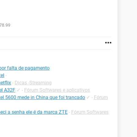
78.99
por falta de pagamento
el
-
tflix
-
Dicas -Streaming
tel A32F
✓
-
Fórum Softwares e aplicativos
tel 5600 mede in China que foi trancado
✓
-
Fórum
eci a senha ele é da marca ZTE
-
Fórum Softwares