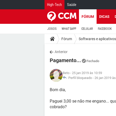
High-Tech
Saúde
FÓRUM
DICAS
JOGOS
WHATSAPP
CELULAR
FACEBOOK
Fórum
Softwares e aplicativos
Anterior
Pagamento...
Fechado
Beto
- 25 jan 2019 às 10:59
Perfil bloqueado -
26 jan 2019 às
Bom dia,
Paguei 3,00 se não me engano... qua
cobrado?