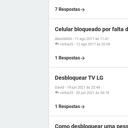
7 Respostas
Celular bloqueado por falta
Alex34434
-
11 ago 2017 às 11:41
ninha25
-
12 ago 2017 às 02:06
1 Respostas
Desbloquear TV LG
David
-
19 jun 2021 às 22:49
ninha25
-
20 jun 2021 às 06:18
1 Respostas
Como desbloquear uma pess