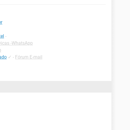
er
el
-
Dicas -WhatsApp
p
ado
✓
-
Fórum E-mail