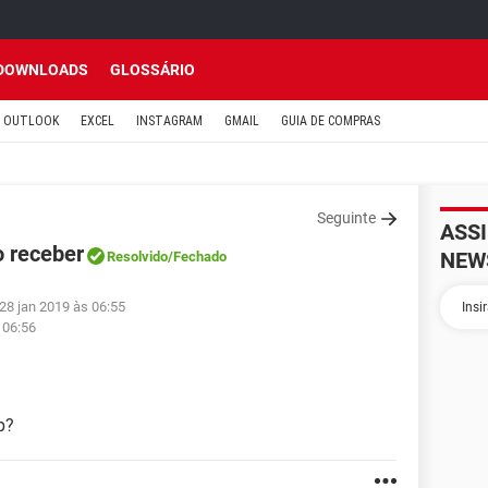
DOWNLOADS
GLOSSÁRIO
OUTLOOK
EXCEL
INSTAGRAM
GMAIL
GUIA DE COMPRAS
Seguinte
ASS
 receber
NEW
Resolvido
/Fechado
28 jan 2019 às 06:55
 06:56
p?