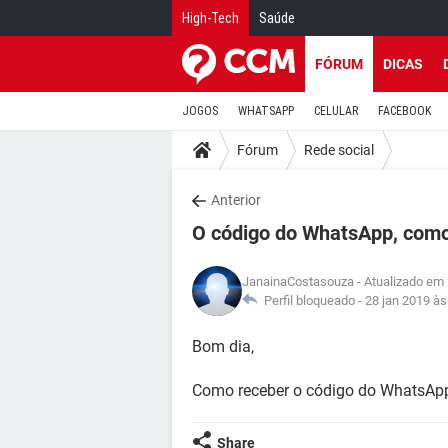
High-Tech
Saúde
FÓRUM
DICAS
JOGOS
WHATSAPP
CELULAR
FACEBOOK
Fórum
Rede social
Anterior
O código do WhatsApp, como
JanainaCostasouza
- Atualizado em 
Perfil bloqueado -
28 jan 2019 às
Bom dia,
Como receber o código do WhatsAp
Share