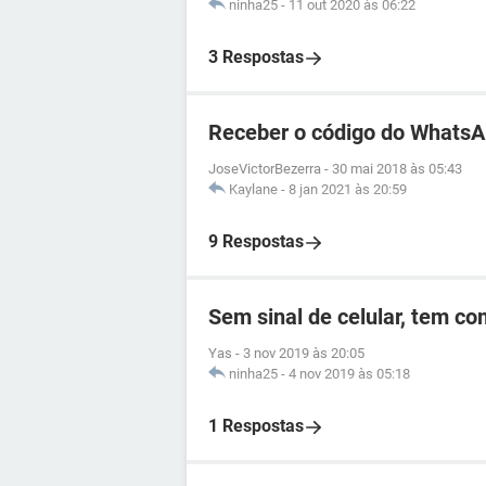
ninha25
-
11 out 2020 às 06:22
3 Respostas
Receber o código do WhatsA
JoseVictorBezerra
-
30 mai 2018 às 05:43
Kaylane
-
8 jan 2021 às 20:59
9 Respostas
Sem sinal de celular, tem c
Yas
-
3 nov 2019 às 20:05
ninha25
-
4 nov 2019 às 05:18
1 Respostas