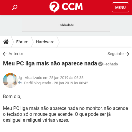
MENU
INÍCIO
JOGOS
WHATSAPP
DICAS
Fórum
Hardware
CELULAR
FACEBOOK
JOGOS
WHATSAPP
DOWNLOADS
Anterior
Seguinte
OUTLOOK
EXCEL
CELULAR
FACEBOOK
Meu PC liga mais não aparece nada
INSTAGRAM
JOGOS
GMAIL
WHATSAPP
Fechado
FÓRUM
OUTLOOK
EXCEL
GUIA DE COMPRAS
CELULAR
FACEBOOK
Jg
- Atualizado em 28 jan 2019 às 06:38
INSTAGRAM
JOGOS
GMAIL
WHATSAPP
GLOSSÁRIO
Perfil bloqueado -
28 jan 2019 às 06:42
OUTLOOK
EXCEL
GUIA DE COMPRAS
CELULAR
FACEBOOK
INSTAGRAM
JOGOS
GMAIL
WHATSAPP
Bom dia,
OUTLOOK
EXCEL
GUIA DE COMPRAS
CELULAR
FACEBOOK
Meu PC liga mais não aparece nada no monitor, não acende
INSTAGRAM
GMAIL
o teclado só o mouse que acende. O que pode ser já
OUTLOOK
EXCEL
GUIA DE COMPRAS
desliguei e religuei várias vezes.
INSTAGRAM
GMAIL