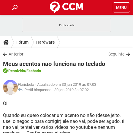
MENU
INÍCIO
JOGOS
WHATSAPP
DICAS
Fórum
Hardware
CELULAR
FACEBOOK
JOGOS
WHATSAPP
DOWNLOADS
Anterior
Seguinte
OUTLOOK
EXCEL
CELULAR
FACEBOOK
Meus acentos nao funciona no teclado
INSTAGRAM
JOGOS
GMAIL
WHATSAPP
FÓRUM
OUTLOOK
EXCEL
Resolvido
/Fechado
GUIA DE COMPRAS
CELULAR
FACEBOOK
INSTAGRAM
JOGOS
GMAIL
WHATSAPP
GLOSSÁRIO
OUTLOOK
Florisbela
- Atualizado em 30 jan 2019 às 07:03
EXCEL
GUIA DE COMPRAS
CELULAR
FACEBOOK
Perfil bloqueado -
30 jan 2019 às 07:02
INSTAGRAM
JOGOS
GMAIL
WHATSAPP
OUTLOOK
EXCEL
Oi
GUIA DE COMPRAS
CELULAR
FACEBOOK
INSTAGRAM
GMAIL
Quando eu quero colocar um acento no não (desse jeito,
OUTLOOK
EXCEL
GUIA DE COMPRAS
usei o negocio para corrigir) ele nao vai, pode ser agudo, til
INSTAGRAM
GMAIL
nao vai, tentei ver varios videos no youtube e nenhum