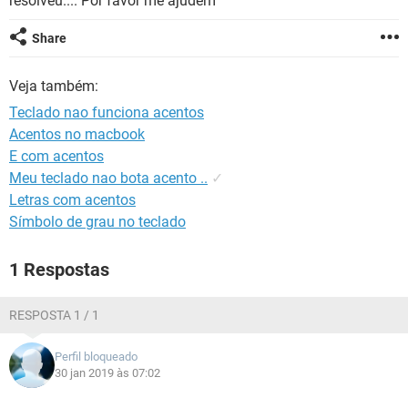
resolveu.... Por favor me ajudem
GUIA DE COMPRAS
Share
Veja também:
Teclado nao funciona acentos
Acentos no macbook
E com acentos
Meu teclado nao bota acento ..
✓
Letras com acentos
Símbolo de grau no teclado
1 Respostas
RESPOSTA 1 / 1
Perfil bloqueado
30 jan 2019 às 07:02