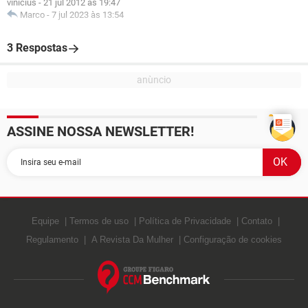
vinicius
-
21 jul 2012 às 19:47
Marco
-
7 jul 2023 às 13:54
3 Respostas
ASSINE NOSSA NEWSLETTER!
Equipe
Termos de uso
Política de Privacidade
Contato
Regulamento
A Revista Da Mulher
Configuração de cookies