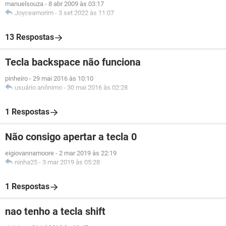
manuelsouza
-
8 abr 2009 às 03:17
Joyceamorim
-
3 set 2022 às 11:07
13 Respostas
Tecla backspace não funciona
pinheiro
-
29 mai 2016 às 10:10
usuário anônimo
-
30 mai 2016 às 02:28
1 Respostas
Não consigo apertar a tecla 0
eigiovannamoore
-
2 mar 2019 às 22:19
ninha25
-
3 mar 2019 às 05:28
1 Respostas
nao tenho a tecla shift