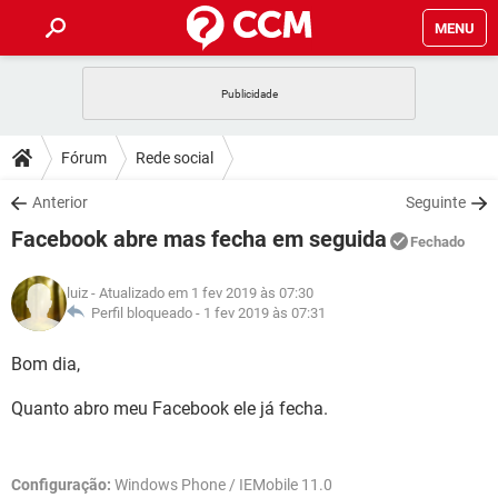
MENU
INÍCIO
JOGOS
WHATSAPP
DICAS
Fórum
Rede social
CELULAR
FACEBOOK
JOGOS
WHATSAPP
DOWNLOADS
Anterior
Seguinte
OUTLOOK
EXCEL
CELULAR
FACEBOOK
Facebook abre mas fecha em seguida
INSTAGRAM
JOGOS
GMAIL
WHATSAPP
Fechado
FÓRUM
OUTLOOK
EXCEL
GUIA DE COMPRAS
CELULAR
FACEBOOK
luiz
- Atualizado em 1 fev 2019 às 07:30
INSTAGRAM
JOGOS
GMAIL
WHATSAPP
GLOSSÁRIO
Perfil bloqueado -
1 fev 2019 às 07:31
OUTLOOK
EXCEL
GUIA DE COMPRAS
CELULAR
FACEBOOK
INSTAGRAM
JOGOS
GMAIL
WHATSAPP
Bom dia,
OUTLOOK
EXCEL
GUIA DE COMPRAS
CELULAR
FACEBOOK
Quanto abro meu Facebook ele já fecha.
INSTAGRAM
GMAIL
OUTLOOK
EXCEL
GUIA DE COMPRAS
INSTAGRAM
GMAIL
Configuração:
Windows Phone / IEMobile 11.0