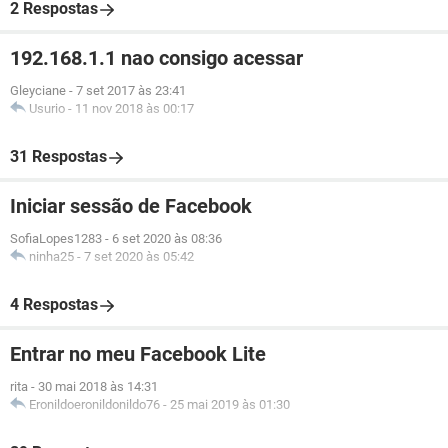
2 Respostas
192.168.1.1 nao consigo acessar
Gleyciane
-
7 set 2017 às 23:41
Usurio
-
11 nov 2018 às 00:17
31 Respostas
Iniciar sessão de Facebook
SofiaLopes1283
-
6 set 2020 às 08:36
ninha25
-
7 set 2020 às 05:42
4 Respostas
Entrar no meu Facebook Lite
rita
-
30 mai 2018 às 14:31
Eronildoeronildonildo76
-
25 mai 2019 às 01:30