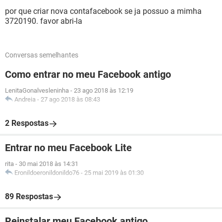
por que criar nova contafacebook se ja possuo a mimha
3720190. favor abri-la
Conversas semelhantes
Como entrar no meu Facebook antigo
LenitaGonalvesleninha
-
23 ago 2018 às 12:19
Andreia
-
27 ago 2018 às 08:43
2 Respostas
Entrar no meu Facebook Lite
rita
-
30 mai 2018 às 14:31
Eronildoeronildonildo76
-
25 mai 2019 às 01:30
89 Respostas
Reinstalar meu Facebook antigo