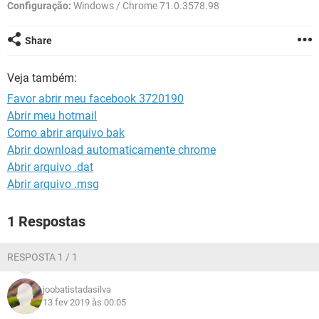
GUIA DE COMPRAS
Configuração:
Windows / Chrome 71.0.3578.98
Share
Veja também:
Favor abrir meu facebook 3720190
Abrir meu hotmail
Como abrir arquivo bak
Abrir download automaticamente chrome
Abrir arquivo .dat
Abrir arquivo .msg
1 Respostas
RESPOSTA 1 / 1
joobatistadasilva
13 fev 2019 às 00:05