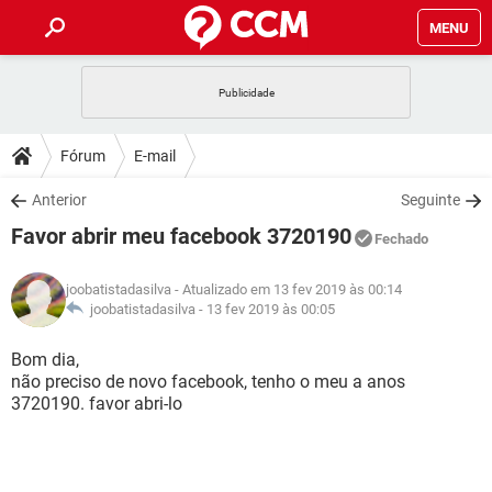
MENU
INÍCIO
JOGOS
WHATSAPP
DICAS
Fórum
E-mail
CELULAR
FACEBOOK
JOGOS
WHATSAPP
DOWNLOADS
Anterior
Seguinte
OUTLOOK
EXCEL
CELULAR
FACEBOOK
Favor abrir meu facebook 3720190
INSTAGRAM
JOGOS
GMAIL
WHATSAPP
Fechado
FÓRUM
OUTLOOK
EXCEL
GUIA DE COMPRAS
CELULAR
FACEBOOK
joobatistadasilva
- Atualizado em 13 fev 2019 às 00:14
INSTAGRAM
JOGOS
GMAIL
WHATSAPP
GLOSSÁRIO
joobatistadasilva -
13 fev 2019 às 00:05
OUTLOOK
EXCEL
GUIA DE COMPRAS
CELULAR
FACEBOOK
INSTAGRAM
JOGOS
GMAIL
WHATSAPP
Bom dia,
OUTLOOK
EXCEL
não preciso de novo facebook, tenho o meu a anos
GUIA DE COMPRAS
CELULAR
FACEBOOK
3720190. favor abri-lo
INSTAGRAM
GMAIL
OUTLOOK
EXCEL
GUIA DE COMPRAS
INSTAGRAM
GMAIL