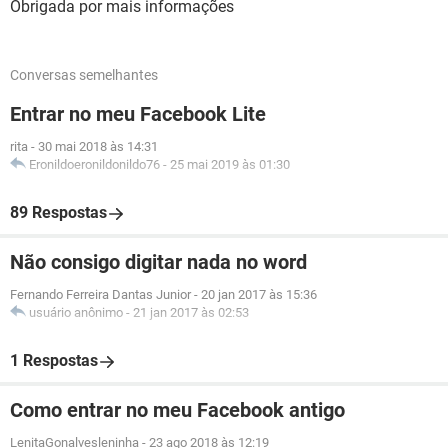
Obrigada por mais informações
Conversas semelhantes
Entrar no meu Facebook Lite
rita
-
30 mai 2018 às 14:31
Eronildoeronildonildo76
-
25 mai 2019 às 01:30
89 Respostas
Não consigo digitar nada no word
Fernando Ferreira Dantas Junior
-
20 jan 2017 às 15:36
usuário anônimo
-
21 jan 2017 às 02:53
1 Respostas
Como entrar no meu Facebook antigo
LenitaGonalvesleninha
-
23 ago 2018 às 12:19