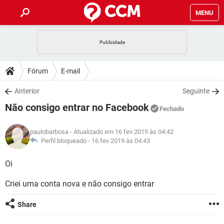
MENU
INÍCIO
JOGOS
WHATSAPP
DICAS
Fórum
E-mail
CELULAR
FACEBOOK
JOGOS
WHATSAPP
DOWNLOADS
Anterior
Seguinte
OUTLOOK
EXCEL
CELULAR
FACEBOOK
Não consigo entrar no Facebook
INSTAGRAM
JOGOS
GMAIL
WHATSAPP
Fechado
FÓRUM
OUTLOOK
EXCEL
GUIA DE COMPRAS
CELULAR
FACEBOOK
paulobarbosa
- Atualizado em 16 fev 2019 às 04:42
INSTAGRAM
JOGOS
GMAIL
WHATSAPP
GLOSSÁRIO
Perfil bloqueado -
16 fev 2019 às 04:43
OUTLOOK
EXCEL
GUIA DE COMPRAS
CELULAR
FACEBOOK
INSTAGRAM
JOGOS
GMAIL
WHATSAPP
Oi
OUTLOOK
EXCEL
GUIA DE COMPRAS
CELULAR
FACEBOOK
Criei uma conta nova e não consigo entrar
INSTAGRAM
GMAIL
OUTLOOK
EXCEL
GUIA DE COMPRAS
Share
INSTAGRAM
GMAIL