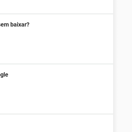
sem baixar?
gle