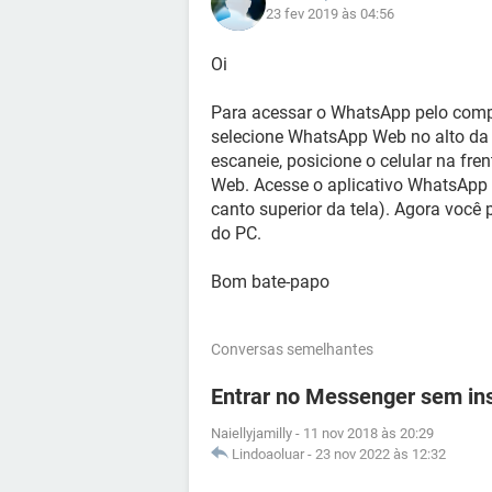
23 fev 2019 às 04:56
Oi
Para acessar o WhatsApp pelo com
selecione WhatsApp Web no alto da 
escaneie, posicione o celular na fr
Web. Acesse o aplicativo WhatsApp
canto superior da tela). Agora você 
do PC.
Bom bate-papo
Conversas semelhantes
Entrar no Messenger sem ins
Naiellyjamilly
-
11 nov 2018 às 20:29
Lindoaoluar
-
23 nov 2022 às 12:32