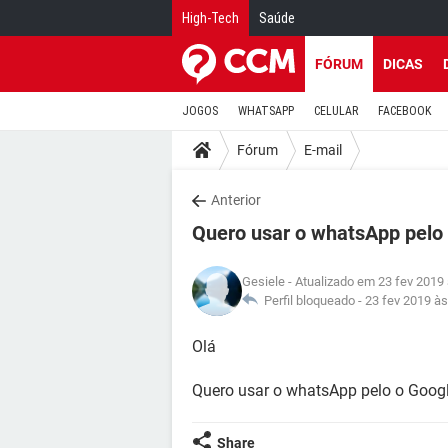
High-Tech
Saúde
FÓRUM
DICAS
JOGOS
WHATSAPP
CELULAR
FACEBOOK
Fórum
E-mail
Anterior
Quero usar o whatsApp pelo
Gesiele
- Atualizado em 23 fev 2019
Perfil bloqueado -
23 fev 2019 às
Olá
Quero usar o whatsApp pelo o Goog
Share