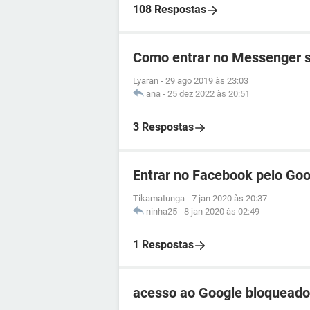
108 Respostas
Como entrar no Messenger 
Lyaran
-
29 ago 2019 às 23:03
ana
-
25 dez 2022 às 20:51
3 Respostas
Entrar no Facebook pelo Goo
Tikamatunga
-
7 jan 2020 às 20:37
ninha25
-
8 jan 2020 às 02:49
1 Respostas
acesso ao Google bloqueado