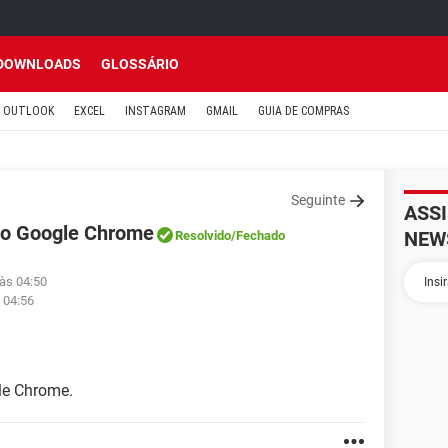
DOWNLOADS
GLOSSÁRIO
OUTLOOK
EXCEL
INSTAGRAM
GMAIL
GUIA DE COMPRAS
Seguinte
ASS
 o Google Chrome
NEW
Resolvido
/Fechado
 às 04:50
 04:56
le Chrome.