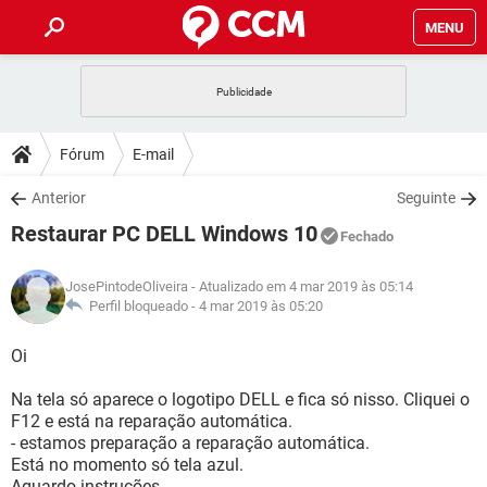
MENU
INÍCIO
JOGOS
WHATSAPP
DICAS
Fórum
E-mail
CELULAR
FACEBOOK
JOGOS
WHATSAPP
DOWNLOADS
Anterior
Seguinte
OUTLOOK
EXCEL
CELULAR
FACEBOOK
Restaurar PC DELL Windows 10
INSTAGRAM
JOGOS
GMAIL
WHATSAPP
Fechado
FÓRUM
OUTLOOK
EXCEL
GUIA DE COMPRAS
CELULAR
FACEBOOK
JosePintodeOliveira
- Atualizado em 4 mar 2019 às 05:14
INSTAGRAM
JOGOS
GMAIL
WHATSAPP
GLOSSÁRIO
Perfil bloqueado -
4 mar 2019 às 05:20
OUTLOOK
EXCEL
GUIA DE COMPRAS
CELULAR
FACEBOOK
INSTAGRAM
JOGOS
GMAIL
WHATSAPP
Oi
OUTLOOK
EXCEL
GUIA DE COMPRAS
CELULAR
FACEBOOK
Na tela só aparece o logotipo DELL e fica só nisso. Cliquei o
INSTAGRAM
GMAIL
F12 e está na reparação automática.
OUTLOOK
EXCEL
GUIA DE COMPRAS
- estamos preparação a reparação automática.
INSTAGRAM
GMAIL
Está no momento só tela azul.
Aguardo instruções.