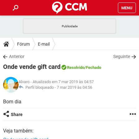
MENU
INÍCIO
JOGOS
WHATSAPP
DICAS
Fórum
E-mail
CELULAR
FACEBOOK
JOGOS
WHATSAPP
DOWNLOADS
Anterior
Seguinte
OUTLOOK
EXCEL
CELULAR
FACEBOOK
Onde vende gift card
INSTAGRAM
JOGOS
GMAIL
WHATSAPP
Resolvido
/Fechado
FÓRUM
OUTLOOK
EXCEL
GUIA DE COMPRAS
CELULAR
FACEBOOK
Alvaro
- Atualizado em 7 mar 2019 às 04:57
INSTAGRAM
JOGOS
GMAIL
WHATSAPP
GLOSSÁRIO
Perfil bloqueado -
7 mar 2019 às 04:56
OUTLOOK
EXCEL
GUIA DE COMPRAS
CELULAR
FACEBOOK
INSTAGRAM
JOGOS
GMAIL
WHATSAPP
Bom dia
OUTLOOK
EXCEL
GUIA DE COMPRAS
CELULAR
FACEBOOK
Share
INSTAGRAM
GMAIL
OUTLOOK
EXCEL
GUIA DE COMPRAS
Veja também:
INSTAGRAM
GMAIL