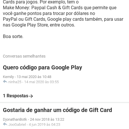
Cards para jogos. Por exemplo, tem o
Make Money: Paypal Cash & Gift Cards que permite que
você ganhe pontos para trocar por dólares no
PayPal ou Gift Cards, Google play cards também, para usar
nas Google Play Store, entre outros.
Boa sorte.
Conversas semelhantes
Quero código para Google Play
Kemily
-
13 mai 2020 às 10:48
ninha25
-
14 mai 2020 às 03:55
1 Respostas
Gostaria de ganhar um código de Gift Card
DjonathanBotk
-
24 nov 2018 às 13:22
JooGabriel
-
4 jun 2019 às 04:23