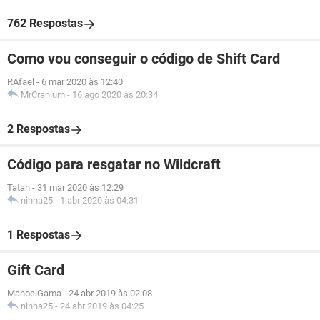
762 Respostas
Como vou conseguir o código de Shift Card
RAfael
-
6 mar 2020 às 12:40
MrCranium
-
16 ago 2020 às 20:34
2 Respostas
Código para resgatar no Wildcraft
Tatah
-
31 mar 2020 às 12:29
ninha25
-
1 abr 2020 às 04:31
1 Respostas
Gift Card
ManoelGama
-
24 abr 2019 às 02:08
ninha25
-
24 abr 2019 às 04:25