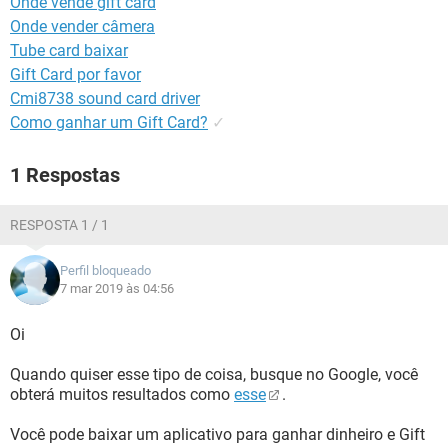
Onde vende gift card
GUIA DE COMPRAS
Onde vender câmera
Tube card baixar
Gift Card por favor
Cmi8738 sound card driver
Como ganhar um Gift Card?
✓
1 Respostas
RESPOSTA 1 / 1
Perfil bloqueado
7 mar 2019 às 04:56
Oi
Quando quiser esse tipo de coisa, busque no Google, você
obterá muitos resultados como
esse
.
Você pode baixar um aplicativo para ganhar dinheiro e Gift