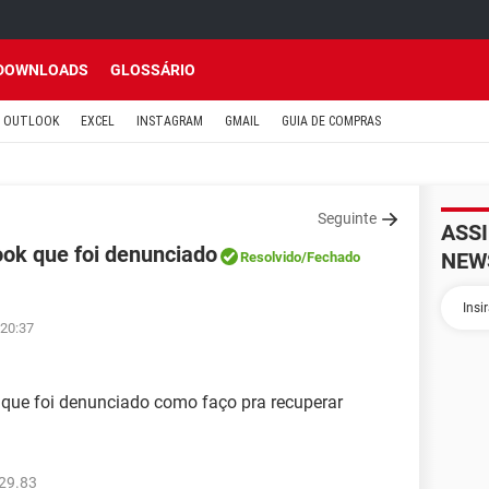
DOWNLOADS
GLOSSÁRIO
OUTLOOK
EXCEL
INSTAGRAM
GMAIL
GUIA DE COMPRAS
Seguinte
ASS
ok que foi denunciado
NEW
Resolvido
/Fechado
 20:37
que foi denunciado como faço pra recuperar
29.83