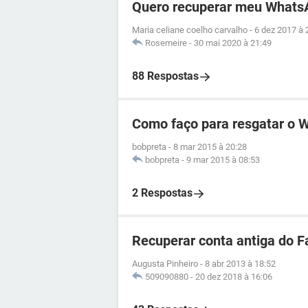
Quero recuperar meu Whats
Maria celiane coelho carvalho
-
6 dez 2017 à 
Rosemeire
-
30 mai 2020 à 21:49
88 Respostas
Como faço para resgatar o 
bobpreta
-
8 mar 2015 à 20:28
bobpreta
-
9 mar 2015 à 08:53
2 Respostas
Recuperar conta antiga do 
Augusta Pinheiro
-
8 abr 2013 à 18:52
509090880
-
20 dez 2018 à 16:06