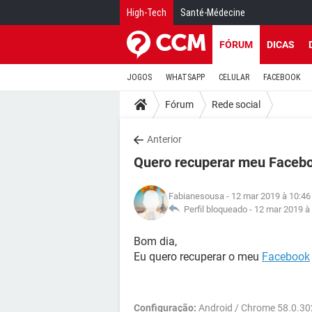
High-Tech
Santé-Médecine
FÓRUM
DICAS
JOGOS
WHATSAPP
CELULAR
FACEBOOK
Fórum
Rede social
Anterior
Quero recuperar meu Facebo
Fabianesousa
- 12 mar 2019 à 10:46
Perfil bloqueado -
12 mar 2019 à
Bom dia,
Eu quero recuperar o meu
Facebook
Configuração:
Android / Chrome 58.0.30