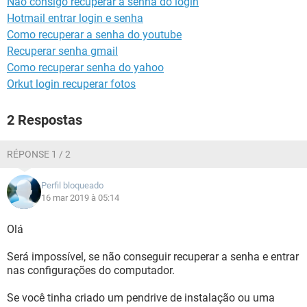
Nao consigo recuperar a senha do login
GUIA DE COMPRAS
Hotmail entrar login e senha
Como recuperar a senha do youtube
Recuperar senha gmail
Como recuperar senha do yahoo
Orkut login recuperar fotos
2 Respostas
RÉPONSE 1 / 2
Perfil bloqueado
16 mar 2019 à 05:14
Olá
Será impossível, se não conseguir recuperar a senha e entrar
nas configurações do computador.
Se você tinha criado um pendrive de instalação ou uma