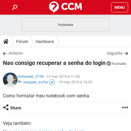
MENU
INÍCIO
JOGOS
WHATSAPP
DICAS
Fórum
Hardware
CELULAR
FACEBOOK
JOGOS
WHATSAPP
DOWNLOADS
Anterior
Seguinte
OUTLOOK
EXCEL
CELULAR
FACEBOOK
Nao consigo recuperar a senha do login
INSTAGRAM
JOGOS
GMAIL
WHATSAPP
Fechado
FÓRUM
OUTLOOK
EXCEL
GUIA DE COMPRAS
CELULAR
FACEBOOK
Deboraah_3738
- 15 mar 2019 à 11:43
INSTAGRAM
JOGOS
GMAIL
WHATSAPP
GLOSSÁRIO
seagate_surfer
-
19 mar 2019 à 16:20
OUTLOOK
EXCEL
GUIA DE COMPRAS
CELULAR
FACEBOOK
INSTAGRAM
JOGOS
GMAIL
WHATSAPP
Como formatar meu notebook com senha
OUTLOOK
EXCEL
GUIA DE COMPRAS
CELULAR
FACEBOOK
Share
INSTAGRAM
GMAIL
OUTLOOK
EXCEL
GUIA DE COMPRAS
Veja também:
INSTAGRAM
GMAIL