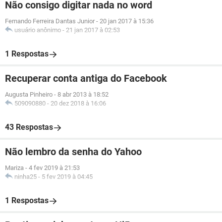
Não consigo digitar nada no word
Fernando Ferreira Dantas Junior
-
20 jan 2017 à 15:36
usuário anônimo
-
21 jan 2017 à 02:53
1 Respostas
Recuperar conta antiga do Facebook
Augusta Pinheiro
-
8 abr 2013 à 18:52
509090880
-
20 dez 2018 à 16:06
43 Respostas
Não lembro da senha do Yahoo
Mariza
-
4 fev 2019 à 21:53
ninha25
-
5 fev 2019 à 04:45
1 Respostas