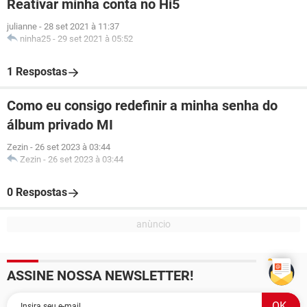
Reativar minha conta no Hi5
julianne
-
28 set 2021 à 11:37
ninha25
-
29 set 2021 à 05:52
1 Respostas
Como eu consigo redefinir a minha senha do
álbum privado MI
Zezin
-
26 set 2023 à 03:44
Zezin
-
26 set 2023 à 03:44
0 Respostas
ASSINE NOSSA NEWSLETTER!