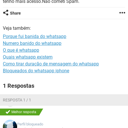
tenho mais acesso.Nao cometi Spam.
GUIA DE COMPRAS
Share
Veja também:
Porque fui banida do whatsapp
Numero banido do whatsapp
O que é whatsapp
Quais whatsapp existem
Como tirar duração de mensagem do whatsapp
Bloqueados do whatsapp iphone
1 Respostas
RESPOSTA 1 / 1
Melhor resposta
Perfil bloqueado