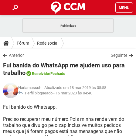
MENU
INÍCIO
JOGOS
WHATSAPP
DICAS
Fórum
Rede social
CELULAR
FACEBOOK
JOGOS
WHATSAPP
DOWNLOADS
Anterior
Seguinte
OUTLOOK
EXCEL
CELULAR
FACEBOOK
Fui banida do WhatsApp me ajudem uso para
INSTAGRAM
JOGOS
GMAIL
WHATSAPP
FÓRUM
OUTLOOK
EXCEL
trabalho
Resolvido
/Fechado
GUIA DE COMPRAS
CELULAR
FACEBOOK
INSTAGRAM
JOGOS
GMAIL
WHATSAPP
GLOSSÁRIO
OUTLOOK
EXCEL
Narlamassuh
- Atualizado em 18 mar 2019 às 05:58
GUIA DE COMPRAS
CELULAR
FACEBOOK
Perfil bloqueado -
16 mar 2020 às 04:40
INSTAGRAM
JOGOS
GMAIL
WHATSAPP
OUTLOOK
EXCEL
Fui banido do Whatsapp.
GUIA DE COMPRAS
CELULAR
FACEBOOK
INSTAGRAM
GMAIL
OUTLOOK
EXCEL
Preciso recuperar meu número.Pois minha renda vem do
GUIA DE COMPRAS
trabalho que divulgo pelo zap.Inclusive muitos pedidos
INSTAGRAM
GMAIL
meus que já foram pagos está nas mensagens que não