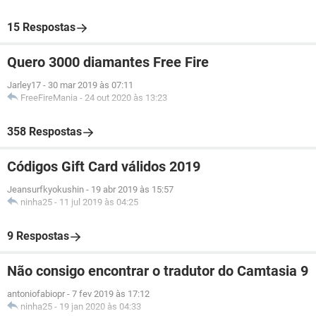
15 Respostas
Quero 3000 diamantes Free Fire
Jarley17
-
30 mar 2019 às 07:11
FreeFireMania
-
24 out 2020 às 13:23
358 Respostas
Códigos Gift Card válidos 2019
Jeansurfkyokushin
-
19 abr 2019 às 15:57
ninha25
-
11 jul 2019 às 04:25
9 Respostas
Não consigo encontrar o tradutor do Camtasia 9
antoniofabiopr
-
7 fev 2019 às 17:12
ninha25
-
19 jan 2020 às 04:33