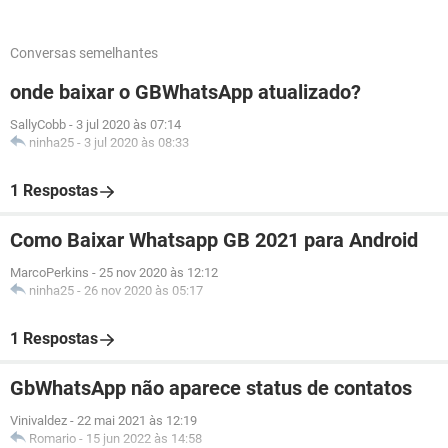
Conversas semelhantes
onde baixar o GBWhatsApp atualizado?
SallyCobb
-
3 jul 2020 às 07:14
ninha25
-
3 jul 2020 às 08:33
1 Respostas
Como Baixar Whatsapp GB 2021 para Android
MarcoPerkins
-
25 nov 2020 às 12:12
ninha25
-
26 nov 2020 às 05:17
1 Respostas
GbWhatsApp não aparece status de contatos
Vinivaldez
-
22 mai 2021 às 12:19
Romario
-
15 jun 2022 às 14:58