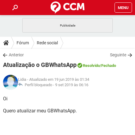
MENU
INÍCIO
JOGOS
WHATSAPP
DICAS
Fórum
Rede social
CELULAR
FACEBOOK
JOGOS
WHATSAPP
DOWNLOADS
Anterior
Seguinte
OUTLOOK
EXCEL
CELULAR
FACEBOOK
Atualização o GBWhatsApp
INSTAGRAM
JOGOS
GMAIL
WHATSAPP
Resolvido
/Fechado
FÓRUM
OUTLOOK
EXCEL
GUIA DE COMPRAS
CELULAR
FACEBOOK
Lidia
- Atualizado em 19 jun 2019 às 01:34
INSTAGRAM
JOGOS
GMAIL
WHATSAPP
GLOSSÁRIO
Perfil bloqueado -
9 set 2019 às 06:16
OUTLOOK
EXCEL
GUIA DE COMPRAS
CELULAR
FACEBOOK
INSTAGRAM
JOGOS
GMAIL
WHATSAPP
Oi
OUTLOOK
EXCEL
GUIA DE COMPRAS
CELULAR
FACEBOOK
Quero atualizar meu GBWhatsApp.
INSTAGRAM
GMAIL
OUTLOOK
EXCEL
GUIA DE COMPRAS
INSTAGRAM
GMAIL