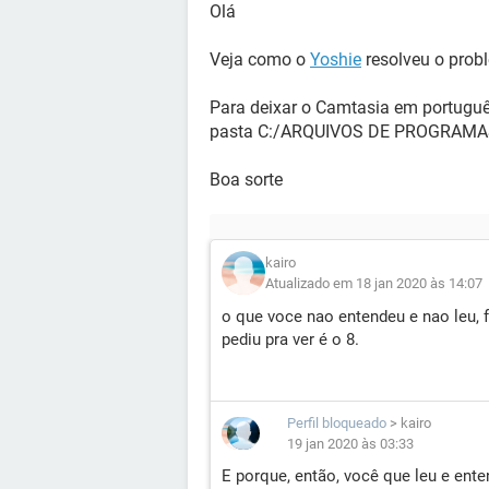
Olá
Veja como o
Yoshie
resolveu o pro
Para deixar o Camtasia em português
pasta C:/ARQUIVOS DE PROGRAM
Boa sorte
kairo
Atualizado em 18 jan 2020 às 14:07
o que voce nao entendeu e nao leu, f
pediu pra ver é o 8.
Perfil bloqueado
>
kairo
19 jan 2020 às 03:33
E porque, então, você que leu e ent