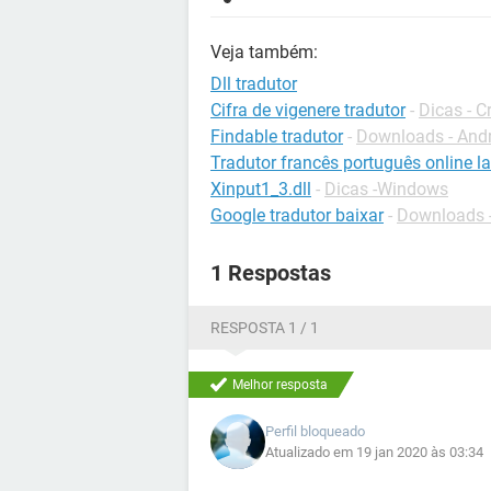
Veja também:
Dll tradutor
Cifra de vigenere tradutor
-
Dicas - C
Findable tradutor
-
Downloads - And
Tradutor francês português online l
Xinput1_3.dll
-
Dicas -Windows
Google tradutor baixar
-
Downloads - 
1 Respostas
RESPOSTA 1 / 1
Melhor resposta
Perfil bloqueado
Atualizado em 19 jan 2020 às 03:34