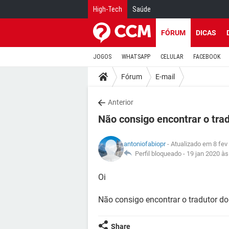
High-Tech
Saúde
FÓRUM
DICAS
JOGOS
WHATSAPP
CELULAR
FACEBOOK
Fórum
E-mail
Anterior
Não consigo encontrar o tra
antoniofabiopr
- Atualizado em 8 fev
Perfil bloqueado -
19 jan 2020 às
Oi
Não consigo encontrar o tradutor d
Share