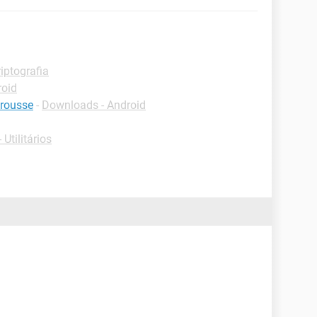
riptografia
roid
arousse
-
Downloads - Android
Utilitários