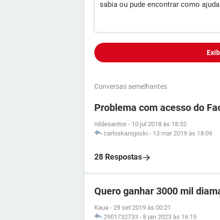
sabia ou pude encontrar como ajuda
Exib
Conversas semelhantes
Problema com acesso do Fa
nildesantos
-
10 jul 2018 às 18:52
carloskanigoski
-
13 mar 2019 às 18:09
28 Respostas
Quero ganhar 3000 mil diama
Kaua
-
29 set 2019 às 00:21
2901732733
-
8 jan 2023 às 16:15