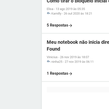
Como tirar o bloqueio inici
Elisa
-
13 ago 2019 às 05:35
Kamilly
-
26 out 2020 às 18:21
5 Respostas
Meu notebook não inicia dire
Found
Vinicius
-
26 nov 2019 às 18:07
ninha25
-
27 nov 2019 às 06:11
1 Respostas