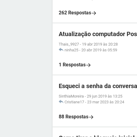
262 Respostas
Atualização computador Pos
Thais_9927
-
19 abr 2019 às 20:28
ninha25
-
20 abr 2019 às 05:59
1 Respostas
Esqueci a senha da conver
SinthiaMoreira
-
29 jun 2019 às 13:25
Cristiane17
-
23 mar 2023 às 20:24
88 Respostas