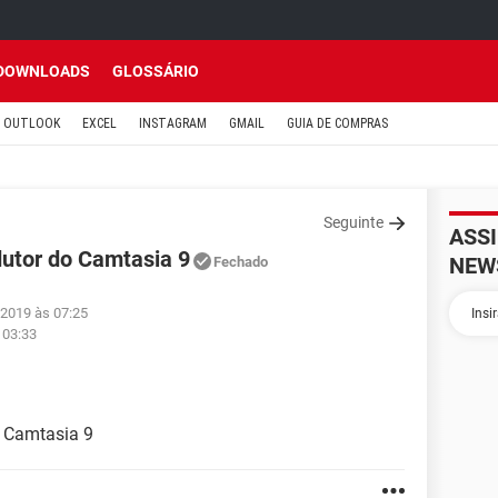
DOWNLOADS
GLOSSÁRIO
OUTLOOK
EXCEL
INSTAGRAM
GMAIL
GUIA DE COMPRAS
Seguinte
ASS
dutor do Camtasia 9
NEW
Fechado
 2019 às 07:25
 03:33
o Camtasia 9