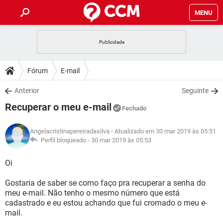
MENU
INÍCIO
JOGOS
WHATSAPP
DICAS
Fórum
E-mail
CELULAR
FACEBOOK
JOGOS
WHATSAPP
DOWNLOADS
Anterior
Seguinte
OUTLOOK
EXCEL
CELULAR
FACEBOOK
Recuperar o meu e-mail
INSTAGRAM
JOGOS
GMAIL
WHATSAPP
Fechado
FÓRUM
OUTLOOK
EXCEL
GUIA DE COMPRAS
CELULAR
FACEBOOK
Angelacristinapereiradasilva
- Atualizado em 30 mar 2019 às 05:51
INSTAGRAM
JOGOS
GMAIL
WHATSAPP
GLOSSÁRIO
Perfil bloqueado -
30 mar 2019 às 05:53
OUTLOOK
EXCEL
GUIA DE COMPRAS
CELULAR
FACEBOOK
INSTAGRAM
JOGOS
GMAIL
WHATSAPP
Oi
OUTLOOK
EXCEL
GUIA DE COMPRAS
CELULAR
FACEBOOK
Gostaria de saber se como faço pra recuperar a senha do
INSTAGRAM
GMAIL
meu e-mail. Não tenho o mesmo número que está
OUTLOOK
EXCEL
GUIA DE COMPRAS
cadastrado e eu estou achando que fui cromado o meu e-
INSTAGRAM
GMAIL
mail.