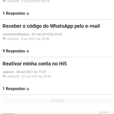
ninha25
-
6 out 2019 às 03:34
1 Respostas
Receber o código do WhatsApp pelo e-mail
JoseVictorBezerra
-
30 mai 2018 às 05:43
Kaylane
-
8 jan 2021 às 20:59
9 Respostas
Reativar minha conta no Hi5
julianne
-
28 set 2021 às 11:37
ninha25
-
29 set 2021 às 05:52
1 Respostas