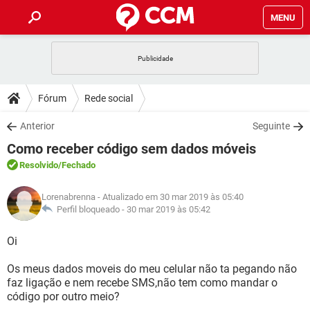
MENU
INÍCIO
JOGOS
WHATSAPP
DICAS
Fórum
Rede social
CELULAR
FACEBOOK
JOGOS
WHATSAPP
DOWNLOADS
Anterior
Seguinte
OUTLOOK
EXCEL
CELULAR
FACEBOOK
Como receber código sem dados móveis
INSTAGRAM
JOGOS
GMAIL
WHATSAPP
FÓRUM
OUTLOOK
EXCEL
Resolvido
/Fechado
GUIA DE COMPRAS
CELULAR
FACEBOOK
INSTAGRAM
JOGOS
GMAIL
WHATSAPP
GLOSSÁRIO
OUTLOOK
Lorenabrenna
- Atualizado em 30 mar 2019 às 05:40
EXCEL
GUIA DE COMPRAS
CELULAR
FACEBOOK
Perfil bloqueado -
30 mar 2019 às 05:42
INSTAGRAM
JOGOS
GMAIL
WHATSAPP
OUTLOOK
EXCEL
Oi
GUIA DE COMPRAS
CELULAR
FACEBOOK
INSTAGRAM
GMAIL
Os meus dados moveis do meu celular não ta pegando não
OUTLOOK
EXCEL
GUIA DE COMPRAS
faz ligação e nem recebe SMS,não tem como mandar o
INSTAGRAM
GMAIL
código por outro meio?