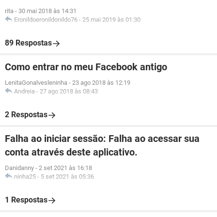
rita
-
30 mai 2018 às 14:31
Eronildoeronildonildo76
-
25 mai 2019 às 01:30
89 Respostas
Como entrar no meu Facebook antigo
LenitaGonalvesleninha
-
23 ago 2018 às 12:19
Andreia
-
27 ago 2018 às 08:43
2 Respostas
Falha ao iniciar sessão: Falha ao acessar sua
conta através deste aplicativo.
Danidanny
-
2 set 2021 às 16:18
ninha25
-
5 set 2021 às 05:36
1 Respostas