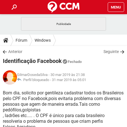
MENU
INÍCIO
JOGOS
WHATSAPP
DICAS
Fórum
Windows
CELULAR
FACEBOOK
JOGOS
WHATSAPP
DOWNLOADS
Anterior
Seguinte
OUTLOOK
EXCEL
CELULAR
FACEBOOK
Identificação Facebook
INSTAGRAM
JOGOS
GMAIL
WHATSAPP
Fechado
FÓRUM
OUTLOOK
EXCEL
GUIA DE COMPRAS
CELULAR
FACEBOOK
GilmarDosedaSilva
- 30 mar 2019 às 21:38
INSTAGRAM
JOGOS
GMAIL
WHATSAPP
GLOSSÁRIO
Perfil bloqueado -
31 mar 2019 às 05:01
OUTLOOK
EXCEL
GUIA DE COMPRAS
CELULAR
FACEBOOK
INSTAGRAM
JOGOS
GMAIL
WHATSAPP
Bom dia, solicito por gentileza cadastrar todos os Brasileiros
OUTLOOK
EXCEL
pelo CPF no Facebook,pois evitaria problema com diversas
GUIA DE COMPRAS
CELULAR
FACEBOOK
pessoas que agem de maneira errada.Tais como
INSTAGRAM
GMAIL
pedófilos,golpistas
OUTLOOK
EXCEL
GUIA DE COMPRAS
, ladrões etc..... . O CPF é único para cada brasileiro
INSTAGRAM
GMAIL
resolveria o problema de pessoas que criam perfis
falsos.Agradeco