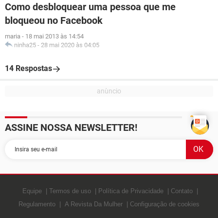
Como desbloquear uma pessoa que me
bloqueou no Facebook
maria
-
18 mai 2013 às 14:54
ninha25
-
28 mai 2020 às 04:05
14 Respostas
ASSINE NOSSA NEWSLETTER!
Equipe
Termos de uso
Política de Privacidade
Contato
Regulamento
A Revista Da Mulher
Configuração de cookies