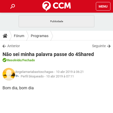
MENU
INÍCIO
JOGOS
WHATSAPP
DICAS
Fórum
Programas
CELULAR
FACEBOOK
JOGOS
WHATSAPP
DOWNLOADS
Anterior
Seguinte
OUTLOOK
EXCEL
CELULAR
FACEBOOK
Não sei minha palavra passe do 4Shared
INSTAGRAM
JOGOS
GMAIL
WHATSAPP
FÓRUM
OUTLOOK
EXCEL
Resolvido
/Fechado
GUIA DE COMPRAS
CELULAR
FACEBOOK
INSTAGRAM
JOGOS
GMAIL
WHATSAPP
GLOSSÁRIO
OUTLOOK
Angelamariabastoschagas
- 10 abr 2019 à 06:21
EXCEL
GUIA DE COMPRAS
CELULAR
FACEBOOK
Perfil bloqueado -
10 abr 2019 à 07:11
INSTAGRAM
JOGOS
GMAIL
WHATSAPP
OUTLOOK
EXCEL
Bom dia, bom dia
GUIA DE COMPRAS
CELULAR
FACEBOOK
INSTAGRAM
GMAIL
OUTLOOK
EXCEL
GUIA DE COMPRAS
INSTAGRAM
GMAIL