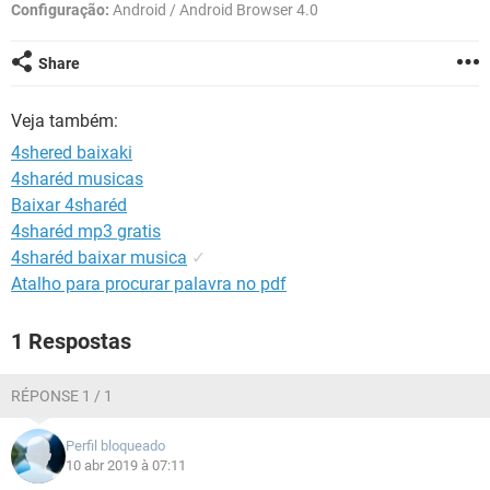
GUIA DE COMPRAS
Configuração:
Android / Android Browser 4.0
Share
Veja também:
4shered baixaki
4sharéd musicas
Baixar 4sharéd
4sharéd mp3 gratis
4sharéd baixar musica
✓
Atalho para procurar palavra no pdf
1 Respostas
RÉPONSE 1 / 1
Perfil bloqueado
10 abr 2019 à 07:11