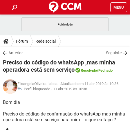
MENU
INÍCIO
JOGOS
WHATSAPP
DICAS
Fórum
Rede social
CELULAR
FACEBOOK
JOGOS
WHATSAPP
DOWNLOADS
Anterior
Seguinte
OUTLOOK
EXCEL
CELULAR
FACEBOOK
Preciso do código do whatsApp ,mas minha
INSTAGRAM
JOGOS
GMAIL
WHATSAPP
FÓRUM
OUTLOOK
EXCEL
operadora está sem serviço
Resolvido
/Fechado
GUIA DE COMPRAS
CELULAR
FACEBOOK
INSTAGRAM
JOGOS
GMAIL
WHATSAPP
GLOSSÁRIO
OUTLOOK
EXCEL
ElisangelaOliveiraLisboa
- Atualizado em 11 abr 2019 às 10:36
GUIA DE COMPRAS
CELULAR
FACEBOOK
Perfil bloqueado -
11 abr 2019 às 10:38
INSTAGRAM
JOGOS
GMAIL
WHATSAPP
OUTLOOK
EXCEL
Bom dia
GUIA DE COMPRAS
CELULAR
FACEBOOK
INSTAGRAM
GMAIL
OUTLOOK
EXCEL
Preciso do código de confirmação do whatsApp mas minha
GUIA DE COMPRAS
operadora está sem serviço para mim .. o que eu faço ?
INSTAGRAM
GMAIL