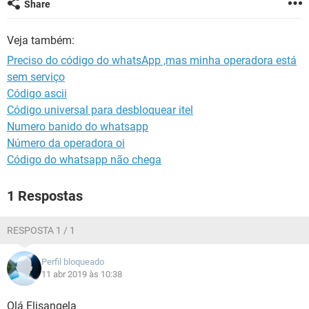
Share
GUIA DE COMPRAS
Veja também:
Preciso do código do whatsApp ,mas minha operadora está
sem serviço
Código ascii
Código universal para desbloquear itel
Numero banido do whatsapp
Número da operadora oi
Código do whatsapp não chega
1 Respostas
RESPOSTA 1 / 1
Perfil bloqueado
11 abr 2019 às 10:38
Olá Elisangela