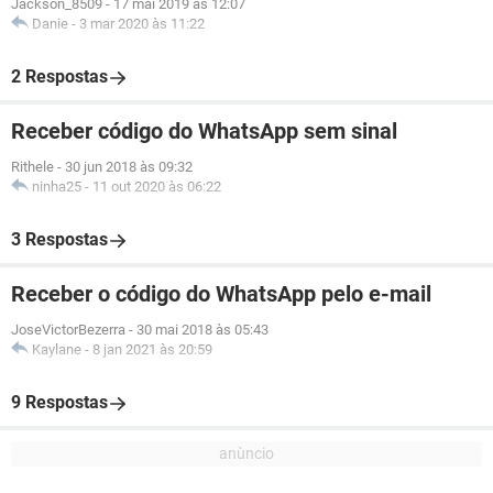
Jackson_8509
-
17 mai 2019 às 12:07
Danie
-
3 mar 2020 às 11:22
2 Respostas
Receber código do WhatsApp sem sinal
Rithele
-
30 jun 2018 às 09:32
ninha25
-
11 out 2020 às 06:22
3 Respostas
Receber o código do WhatsApp pelo e-mail
JoseVictorBezerra
-
30 mai 2018 às 05:43
Kaylane
-
8 jan 2021 às 20:59
9 Respostas