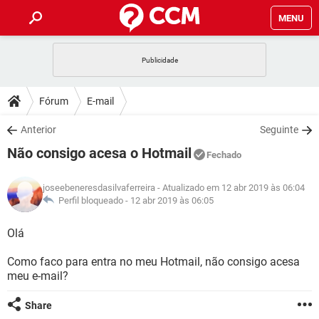
MENU
INÍCIO
JOGOS
WHATSAPP
DICAS
Fórum
E-mail
CELULAR
FACEBOOK
JOGOS
WHATSAPP
DOWNLOADS
Anterior
Seguinte
OUTLOOK
EXCEL
CELULAR
FACEBOOK
Não consigo acesa o Hotmail
INSTAGRAM
JOGOS
GMAIL
WHATSAPP
Fechado
FÓRUM
OUTLOOK
EXCEL
GUIA DE COMPRAS
CELULAR
FACEBOOK
joseebeneresdasilvaferreira
- Atualizado em 12 abr 2019 às 06:04
INSTAGRAM
JOGOS
GMAIL
WHATSAPP
GLOSSÁRIO
Perfil bloqueado -
12 abr 2019 às 06:05
OUTLOOK
EXCEL
GUIA DE COMPRAS
CELULAR
FACEBOOK
INSTAGRAM
JOGOS
GMAIL
WHATSAPP
Olá
OUTLOOK
EXCEL
GUIA DE COMPRAS
CELULAR
FACEBOOK
Como faco para entra no meu Hotmail, não consigo acesa
INSTAGRAM
GMAIL
meu e-mail?
OUTLOOK
EXCEL
GUIA DE COMPRAS
INSTAGRAM
GMAIL
Share