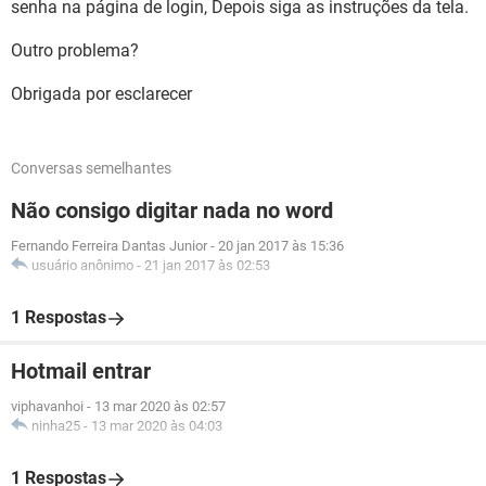
senha na página de login, Depois siga as instruções da tela.
Outro problema?
Obrigada por esclarecer
Conversas semelhantes
Não consigo digitar nada no word
Fernando Ferreira Dantas Junior
-
20 jan 2017 às 15:36
usuário anônimo
-
21 jan 2017 às 02:53
1 Respostas
Hotmail entrar
viphavanhoi
-
13 mar 2020 às 02:57
ninha25
-
13 mar 2020 às 04:03
1 Respostas