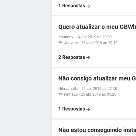
1 Respostas
Quero atualizar o meu GBW
Kauanny
-
24 abr 2019 às 20:09
Jucyelly
-
14 ago 2019 às 19:19
2 Respostas
Não consigo atualizar meu
Nilmamotta
-
24 abr 2019 às 22:28
ninha25
-
25 abr 2019 às 05:26
1 Respostas
Não estou conseguindo inst