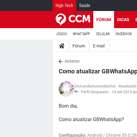
High-Tech
Saúde
FÓRUM
DICAS
JOGOS
WHATSAPP
CELULAR
FACEBOOK
Fórum
E-mail
Anterior
Como atualizar GBWhatsAp
Erickandrenunesdasilva
- Atualizado
Perfil bloqueado -
14 set 2019 às
Bom dia,
Como atualizar GBWhatsApp?
Configuração:
Android / Chrome 55.0.28