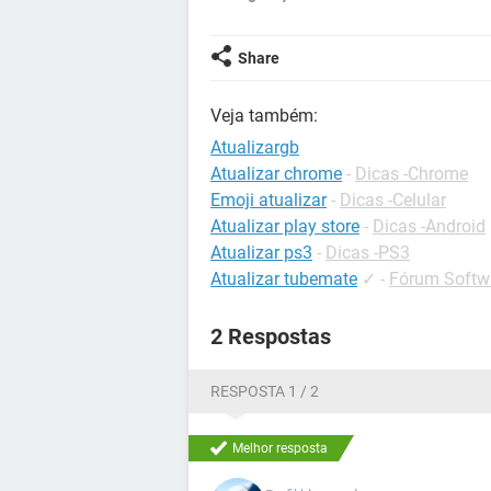
Share
Veja também:
Atualizargb
Atualizar chrome
-
Dicas -Chrome
Emoji atualizar
-
Dicas -Celular
Atualizar play store
-
Dicas -Android
Atualizar ps3
-
Dicas -PS3
Atualizar tubemate
✓
-
Fórum Softwa
2 Respostas
RESPOSTA 1 / 2
Melhor resposta