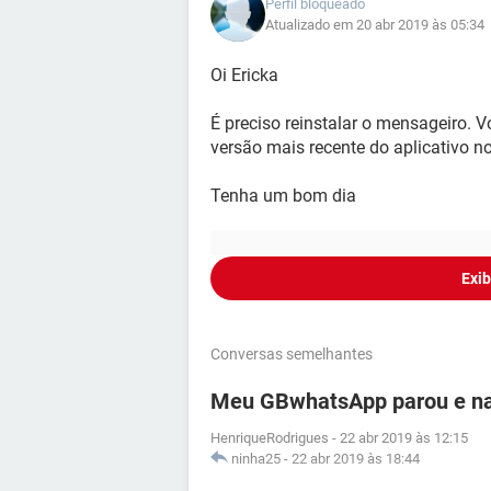
Perfil bloqueado
Atualizado em 20 abr 2019 às 05:34
Oi Ericka
É preciso reinstalar o mensageiro. V
versão mais recente do aplicativo no 
Tenha um bom dia
Exib
Conversas semelhantes
Meu GBwhatsApp parou e nao
HenriqueRodrigues
-
22 abr 2019 às 12:15
ninha25
-
22 abr 2019 às 18:44