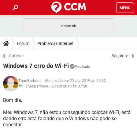
MENU
INÍCIO
JOGOS
WHATSAPP
DICAS
Fórum
Problemas Internet
CELULAR
FACEBOOK
JOGOS
WHATSAPP
DOWNLOADS
Anterior
Seguinte
OUTLOOK
EXCEL
CELULAR
FACEBOOK
Windows 7 erro do Wi-Fi
INSTAGRAM
JOGOS
GMAIL
WHATSAPP
Fechado
FÓRUM
OUTLOOK
EXCEL
GUIA DE COMPRAS
CELULAR
FACEBOOK
ThasBarbosa
- Atualizado em 23 abr 2019 às 05:32
INSTAGRAM
JOGOS
GMAIL
WHATSAPP
GLOSSÁRIO
ThasBarbosa -
23 abr 2019 às 07:58
OUTLOOK
EXCEL
GUIA DE COMPRAS
CELULAR
FACEBOOK
INSTAGRAM
JOGOS
GMAIL
WHATSAPP
Bom dia,
OUTLOOK
EXCEL
GUIA DE COMPRAS
CELULAR
FACEBOOK
Meu Windows 7, não estou conseguindo colocar Wi-Fi, está
INSTAGRAM
GMAIL
dando erro está falando que o Windows não pode se
OUTLOOK
EXCEL
GUIA DE COMPRAS
conectar
INSTAGRAM
GMAIL