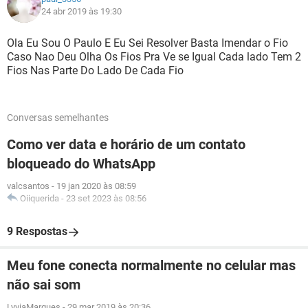
24 abr 2019 às 19:30
Ola Eu Sou O Paulo E Eu Sei Resolver Basta Imendar o Fio
Caso Nao Deu Olha Os Fios Pra Ve se Igual Cada lado Tem 2
Fios Nas Parte Do Lado De Cada Fio
Conversas semelhantes
Como ver data e horário de um contato
bloqueado do WhatsApp
valcsantos
-
19 jan 2020 às 08:59
Oiiquerida
-
23 set 2023 às 08:56
9 Respostas
Meu fone conecta normalmente no celular mas
não sai som
LyviaMarques
-
29 mar 2019 às 20:36