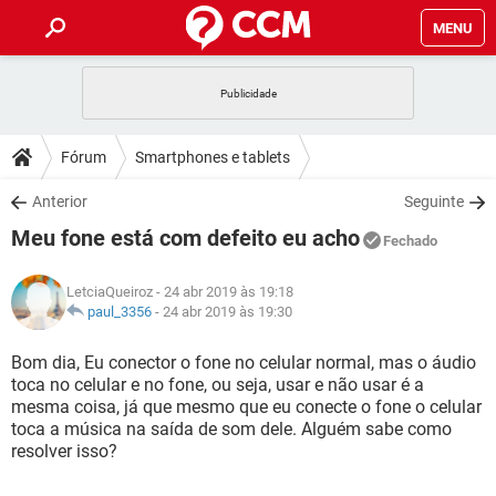
MENU
INÍCIO
JOGOS
WHATSAPP
DICAS
Fórum
Smartphones e tablets
CELULAR
FACEBOOK
JOGOS
WHATSAPP
DOWNLOADS
Anterior
Seguinte
OUTLOOK
EXCEL
CELULAR
FACEBOOK
Meu fone está com defeito eu acho
INSTAGRAM
JOGOS
GMAIL
WHATSAPP
Fechado
FÓRUM
OUTLOOK
EXCEL
GUIA DE COMPRAS
CELULAR
FACEBOOK
LetciaQueiroz
- 24 abr 2019 às 19:18
INSTAGRAM
JOGOS
GMAIL
WHATSAPP
GLOSSÁRIO
paul_3356
-
24 abr 2019 às 19:30
OUTLOOK
EXCEL
GUIA DE COMPRAS
CELULAR
FACEBOOK
INSTAGRAM
JOGOS
GMAIL
WHATSAPP
Bom dia, Eu conector o fone no celular normal, mas o áudio
OUTLOOK
EXCEL
toca no celular e no fone, ou seja, usar e não usar é a
GUIA DE COMPRAS
CELULAR
FACEBOOK
mesma coisa, já que mesmo que eu conecte o fone o celular
INSTAGRAM
GMAIL
toca a música na saída de som dele. Alguém sabe como
OUTLOOK
EXCEL
GUIA DE COMPRAS
resolver isso?
INSTAGRAM
GMAIL