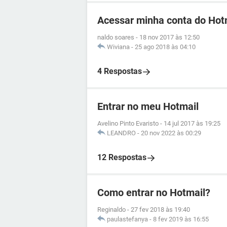
Acessar minha conta do Hot
naldo soares
-
18 nov 2017 às 12:50
Wiviana
-
25 ago 2018 às 04:10
4 Respostas
Entrar no meu Hotmail
Avelino Pinto Evaristo
-
14 jul 2017 às 19:25
LEANDRO
-
20 nov 2022 às 00:29
12 Respostas
Como entrar no Hotmail?
Reginaldo
-
27 fev 2018 às 19:40
paulastefanya
-
8 fev 2019 às 16:55