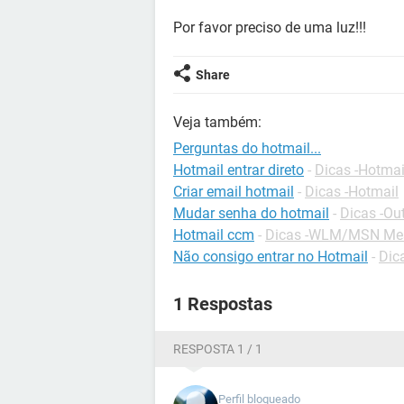
Por favor preciso de uma luz!!!
Share
Veja também:
Perguntas do hotmail...
Hotmail entrar direto
-
Dicas -Hotmai
Criar email hotmail
-
Dicas -Hotmail
Mudar senha do hotmail
-
Dicas -Ou
Hotmail ccm
-
Dicas -WLM/MSN Me
Não consigo entrar no Hotmail
-
Dic
1 Respostas
RESPOSTA 1 / 1
Perfil bloqueado