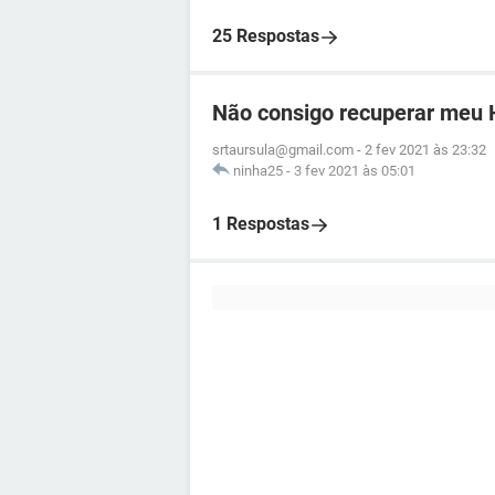
25 Respostas
Não consigo recuperar meu 
srtaursula@gmail.com
-
2 fev 2021 às 23:32
ninha25
-
3 fev 2021 às 05:01
1 Respostas