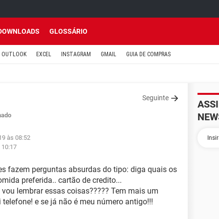
DOWNLOADS
GLOSSÁRIO
OUTLOOK
EXCEL
INSTAGRAM
GMAIL
GUIA DE COMPRAS
Seguinte
ASS
NEW
hado
19 às 08:52
 10:17
es fazem perguntas absurdas do tipo: diga quais os
ida preferida.. cartão de credito...
eu vou lembrar essas coisas????? Tem mais um
 telefone! e se já não é meu número antigo!!!