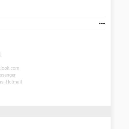
l
tlook.com
ssenger
as -Hotmail