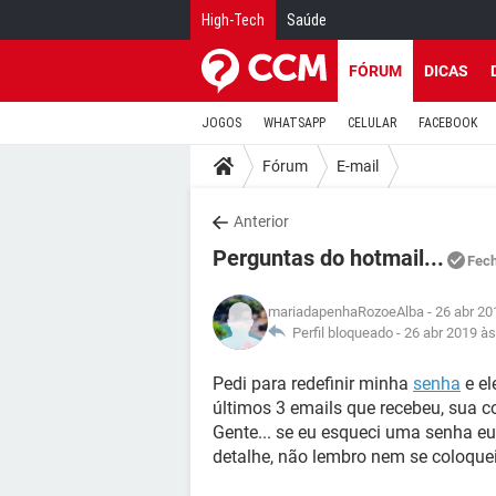
High-Tech
Saúde
FÓRUM
DICAS
JOGOS
WHATSAPP
CELULAR
FACEBOOK
Fórum
E-mail
Anterior
Perguntas do hotmail...
Fec
mariadapenhaRozoeAlba
- 26 abr 20
Perfil bloqueado -
26 abr 2019 às
Pedi para redefinir minha
senha
e el
últimos 3 emails que recebeu, sua com
Gente... se eu esqueci uma senha 
detalhe, não lembro nem se coloquei