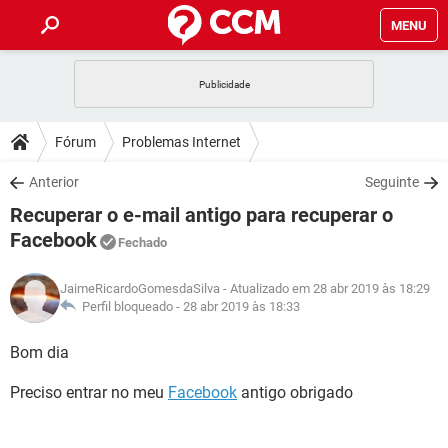
MENU
INÍCIO
JOGOS
WHATSAPP
DICAS
Fórum
Problemas Internet
CELULAR
FACEBOOK
JOGOS
WHATSAPP
DOWNLOADS
Anterior
Seguinte
OUTLOOK
EXCEL
CELULAR
FACEBOOK
Recuperar o e-mail antigo para recuperar o
INSTAGRAM
JOGOS
GMAIL
WHATSAPP
FÓRUM
OUTLOOK
EXCEL
Facebook
Fechado
GUIA DE COMPRAS
CELULAR
FACEBOOK
INSTAGRAM
JOGOS
GMAIL
WHATSAPP
GLOSSÁRIO
OUTLOOK
EXCEL
JaimeRicardoGomesdaSilva
- Atualizado em 28 abr 2019 às 18:29
GUIA DE COMPRAS
CELULAR
FACEBOOK
Perfil bloqueado -
28 abr 2019 às 18:33
INSTAGRAM
JOGOS
GMAIL
WHATSAPP
OUTLOOK
EXCEL
Bom dia
GUIA DE COMPRAS
CELULAR
FACEBOOK
INSTAGRAM
GMAIL
OUTLOOK
EXCEL
Preciso entrar no meu
Facebook
antigo obrigado
GUIA DE COMPRAS
INSTAGRAM
GMAIL