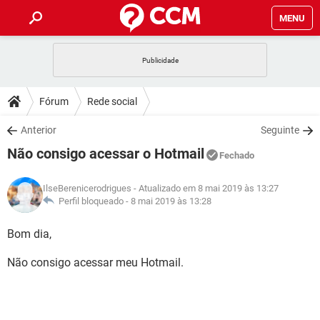
MENU
INÍCIO
JOGOS
WHATSAPP
DICAS
Fórum
Rede social
CELULAR
FACEBOOK
JOGOS
WHATSAPP
DOWNLOADS
Anterior
Seguinte
OUTLOOK
EXCEL
CELULAR
FACEBOOK
Não consigo acessar o Hotmail
INSTAGRAM
JOGOS
GMAIL
WHATSAPP
Fechado
FÓRUM
OUTLOOK
EXCEL
GUIA DE COMPRAS
CELULAR
FACEBOOK
IlseBerenicerodrigues
- Atualizado em 8 mai 2019 às 13:27
INSTAGRAM
JOGOS
GMAIL
WHATSAPP
GLOSSÁRIO
Perfil bloqueado -
8 mai 2019 às 13:28
OUTLOOK
EXCEL
GUIA DE COMPRAS
CELULAR
FACEBOOK
INSTAGRAM
JOGOS
GMAIL
WHATSAPP
Bom dia,
OUTLOOK
EXCEL
GUIA DE COMPRAS
CELULAR
FACEBOOK
Não consigo acessar meu Hotmail.
INSTAGRAM
GMAIL
OUTLOOK
EXCEL
GUIA DE COMPRAS
INSTAGRAM
GMAIL