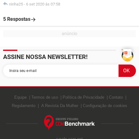
ninha25
-
6 set 2020 às 07:58
5 Respostas
ASSINE NOSSA NEWSLETTER!
Equipe
Termos de uso
Política de Privacidade
Contato
Regulamento
A Revista Da Mulher
Configuração de cookies
saude.ccm.net