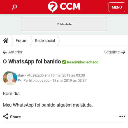
MENU
INÍCIO
JOGOS
WHATSAPP
DICAS
Fórum
Rede social
CELULAR
FACEBOOK
JOGOS
WHATSAPP
DOWNLOADS
Anterior
Seguinte
OUTLOOK
EXCEL
CELULAR
FACEBOOK
O WhatsApp foi banido
INSTAGRAM
JOGOS
GMAIL
WHATSAPP
Resolvido
/Fechado
FÓRUM
OUTLOOK
EXCEL
GUIA DE COMPRAS
CELULAR
FACEBOOK
alan
- Atualizado em 18 mai 2019 às 03:38
INSTAGRAM
JOGOS
GMAIL
WHATSAPP
GLOSSÁRIO
Perfil bloqueado -
18 mai 2019 às 03:37
OUTLOOK
EXCEL
GUIA DE COMPRAS
CELULAR
FACEBOOK
INSTAGRAM
JOGOS
GMAIL
WHATSAPP
Bom dia,
OUTLOOK
EXCEL
GUIA DE COMPRAS
CELULAR
FACEBOOK
Meu WhatsApp foi banido alguém me ajuda.
INSTAGRAM
GMAIL
OUTLOOK
EXCEL
GUIA DE COMPRAS
Share
INSTAGRAM
GMAIL