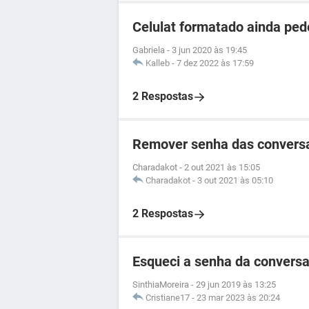
Celulat formatado ainda ped
Gabriela
-
3 jun 2020 às 19:45
Kalleb
-
7 dez 2022 às 17:59
2 Respostas
Remover senha das convers
Charadakot
-
2 out 2021 às 15:05
Charadakot
-
3 out 2021 às 05:10
2 Respostas
Esqueci a senha da conver
SinthiaMoreira
-
29 jun 2019 às 13:25
Cristiane17
-
23 mar 2023 às 20:24