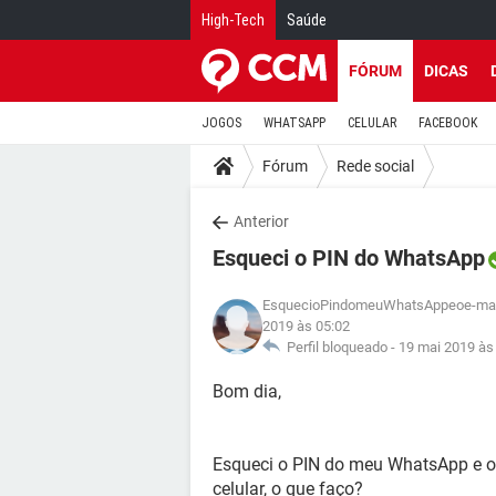
High-Tech
Saúde
FÓRUM
DICAS
JOGOS
WHATSAPP
CELULAR
FACEBOOK
Fórum
Rede social
Anterior
Esqueci o PIN do WhatsApp
EsquecioPindomeuWhatsAppeoe-ma
2019 às 05:02
Perfil bloqueado -
19 mai 2019 às
Bom dia,
Esqueci o PIN do meu WhatsApp e o
celular, o que faço?