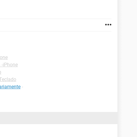
hone
 -iPhone
p
-Teclado
ariamente
-