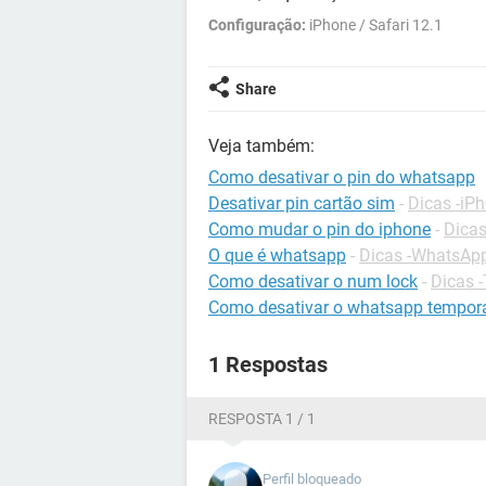
Configuração:
iPhone / Safari 12.1
Share
Veja também:
Como desativar o pin do whatsapp
Desativar pin cartão sim
-
Dicas -iP
Como mudar o pin do iphone
-
Dicas
O que é whatsapp
-
Dicas -WhatsAp
Como desativar o num lock
-
Dicas 
Como desativar o whatsapp tempor
1 Respostas
RESPOSTA 1 / 1
Perfil bloqueado