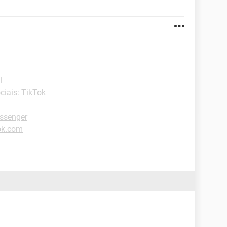
l
ciais: TikTok
ssenger
ok.com