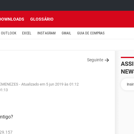
DOWNLOADS
GLOSSÁRIO
OUTLOOK
EXCEL
INSTAGRAM
GMAIL
GUIA DE COMPRAS
Seguinte
ASS
NEW
EMENEZES
- Atualizado em 5 jun 2019 às 01:12
01:13
ntigo?
729.157