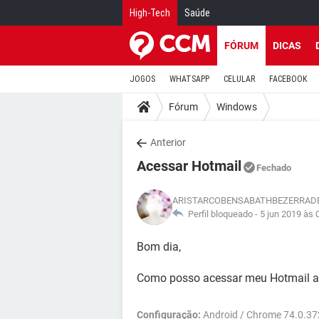
High-Tech
Saúde
FÓRUM
DICAS
JOGOS
WHATSAPP
CELULAR
FACEBOOK
Fórum
Windows
Anterior
Acessar Hotmail
Fechado
ARISTARCOBENSABATHBEZERRAD
Perfil bloqueado -
5 jun 2019 às 
Bom dia,
Como posso acessar meu Hotmail a
Configuração:
Android / Chrome 74.0.3