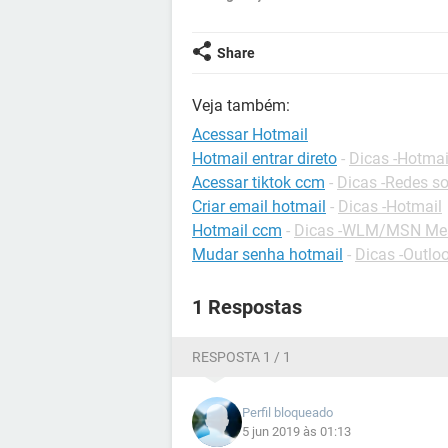
Share
Veja também:
Acessar Hotmail
Hotmail entrar direto
-
Dicas -Hotmai
Acessar tiktok ccm
-
Dicas -Redes so
Criar email hotmail
-
Dicas -Hotmail
Hotmail ccm
-
Dicas -WLM/MSN Me
Mudar senha hotmail
-
Dicas -Outlo
1 Respostas
RESPOSTA 1 / 1
Perfil bloqueado
5 jun 2019 às 01:13