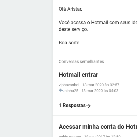
Olá Aristar,
Você acessa o Hotmail com seus iden
deste serviço.
Boa sorte
Conversas semelhantes
Hotmail entrar
viphavanhoi
-
13 mar 2020 às 02:57
ninha25
-
13 mar 2020 às 04:03
1 Respostas
Acessar minha conta do Hot
naldo soares
-
18 nov 2017 às 12:50