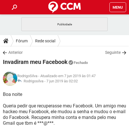
MENU
INÍCIO
JOGOS
WHATSAPP
DICAS
Fórum
Rede social
CELULAR
FACEBOOK
JOGOS
WHATSAPP
DOWNLOADS
Anterior
Seguinte
OUTLOOK
EXCEL
CELULAR
FACEBOOK
Invadiram meu Facebook
INSTAGRAM
JOGOS
GMAIL
WHATSAPP
Fechado
FÓRUM
OUTLOOK
EXCEL
GUIA DE COMPRAS
CELULAR
FACEBOOK
RodrigoSilva
- Atualizado em 7 jun 2019 às 01:47
INSTAGRAM
JOGOS
GMAIL
WHATSAPP
GLOSSÁRIO
Rodrigosilva -
7 jun 2019 às 02:02
OUTLOOK
EXCEL
GUIA DE COMPRAS
CELULAR
FACEBOOK
INSTAGRAM
JOGOS
GMAIL
WHATSAPP
Boa noite
OUTLOOK
EXCEL
GUIA DE COMPRAS
CELULAR
FACEBOOK
Queria pedir que recuperasse meu Facebook. Um amigo meu
INSTAGRAM
GMAIL
hackeo meu Facebook, ele mudou a senha e mudou o e-mail
OUTLOOK
EXCEL
GUIA DE COMPRAS
do Facebook. Recupera minha conta e manda pelo meu
INSTAGRAM
GMAIL
Gmail que tbm é ***@***.