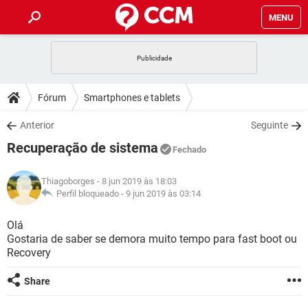
MENU
INÍCIO
JOGOS
WHATSAPP
DICAS
Fórum
Smartphones e tablets
CELULAR
FACEBOOK
JOGOS
WHATSAPP
DOWNLOADS
Anterior
Seguinte
OUTLOOK
EXCEL
CELULAR
FACEBOOK
Recuperação de sistema
INSTAGRAM
JOGOS
GMAIL
WHATSAPP
Fechado
FÓRUM
OUTLOOK
EXCEL
GUIA DE COMPRAS
CELULAR
FACEBOOK
Thiagoborges
- 8 jun 2019 às 18:03
INSTAGRAM
JOGOS
GMAIL
WHATSAPP
GLOSSÁRIO
Perfil bloqueado -
9 jun 2019 às 03:14
OUTLOOK
EXCEL
GUIA DE COMPRAS
CELULAR
FACEBOOK
INSTAGRAM
JOGOS
GMAIL
WHATSAPP
Olá
OUTLOOK
EXCEL
Gostaria de saber se demora muito tempo para fast boot ou
GUIA DE COMPRAS
CELULAR
FACEBOOK
Recovery
INSTAGRAM
GMAIL
OUTLOOK
EXCEL
GUIA DE COMPRAS
Share
INSTAGRAM
GMAIL