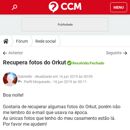
MENU
INÍCIO
JOGOS
WHATSAPP
DICAS
Fórum
Rede social
CELULAR
FACEBOOK
JOGOS
WHATSAPP
DOWNLOADS
Anterior
Seguinte
OUTLOOK
EXCEL
CELULAR
FACEBOOK
Recupera fotos do Orkut
INSTAGRAM
JOGOS
GMAIL
WHATSAPP
Resolvido
/Fechado
FÓRUM
OUTLOOK
EXCEL
GUIA DE COMPRAS
CELULAR
FACEBOOK
Gabrielle
- Atualizado em 16 jun 2019 às 00:09
INSTAGRAM
JOGOS
GMAIL
WHATSAPP
GLOSSÁRIO
Perfil bloqueado -
16 jun 2019 às 00:11
OUTLOOK
EXCEL
GUIA DE COMPRAS
CELULAR
FACEBOOK
INSTAGRAM
JOGOS
GMAIL
WHATSAPP
Boa noite!
OUTLOOK
EXCEL
GUIA DE COMPRAS
CELULAR
FACEBOOK
Gostaria de recuperar algumas fotos do Orkut, porém não
INSTAGRAM
GMAIL
me lembro do e-mail que usava na época.
OUTLOOK
EXCEL
GUIA DE COMPRAS
As únicas fotos que tenho do meu casamento estão lá.
INSTAGRAM
GMAIL
Por favor me ajudem!