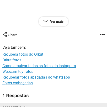
GUIA DE COMPRAS
Ver mais
Configuração:
Android / Chrome 74.0.3729.157
Share
Veja também:
Recupera fotos do Orkut
Orkut fotos
Como arquivar todas as fotos do instagram
Webcam toy fotos
Recuperar fotos apagadas do whatsapp
Fotos embaçadas
1 Respostas